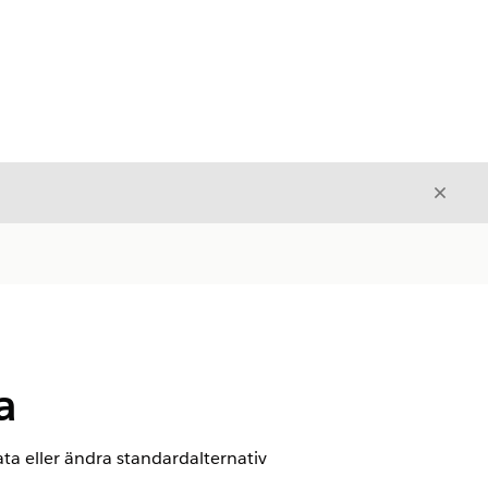
Stäng
Stäng
a
ata eller ändra standardalternativ