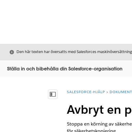
Stäng
Den här texten har översatts med Salesforces maskinöversättnin
Ställa in och bibehålla din Salesforce-organisation
SALESFORCE-HJÄLP
DOKUMEN
Du är här:
Visa innehållsförteckning
Avbryt en 
Stoppa en körning av säkerhets
för säkerhetskopiering.