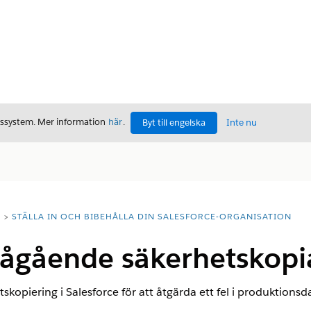
gssystem. Mer information
här
.
Byt till engelska
Inte nu
T
STÄLLA IN OCH BIBEHÅLLA DIN SALESFORCE-ORGANISATION
pågående säkerhetskopi
kopiering i Salesforce för att åtgärda ett fel i produktionsd