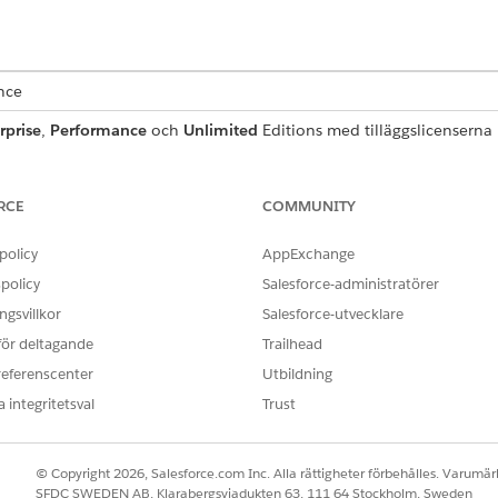
ence
rprise
,
Performance
och
Unlimited
Editions med tilläggslicensern
 KRÄVS
RCE
COMMUNITY
Avbryt säkerhetskopiering
policy
AppExchange
policy
Salesforce-administratörer
ia
.
ns rad, klicka på
och sedan på
Avbryt säkerhetskopia
.
gsvillkor
Salesforce-utvecklare
säkerhetskopieringen.
 för deltagande
Trailhead
ia
.
referenscenter
Utbildning
 integritetsval
Trust
OBLEM?
© Copyright 2026, Salesforce.com Inc. Alla rättigheter förbehålles. Varumärk
ra!
SFDC SWEDEN AB, Klarabergsviadukten 63, 111 64 Stockholm, Sweden