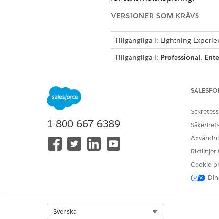
VERSIONER SOM KRÄVS
Tillgängliga i: Lightning Experi
Tillgängliga i:
Professional
,
Ente
Recover Files
ANVÄNDARBEHÖRIGHETER SOM
SALESFO
Avbryta en säkerhetskopia:
Sekretess
1-800-667-6389
Säkerhets
Klicka på fliken
Säkerhetskop
I den aktuella säkerhetskopia
Användnin
Välj en orsak till att avbryta 
Riktlinjer
Klicka på
Avbryt säkerhetskop
Cookie-p
Dina
LÖSTE DENNA ARTIKEL DITT PR
Berätta för oss vad vi kan förbätt
Select Org
Svenska