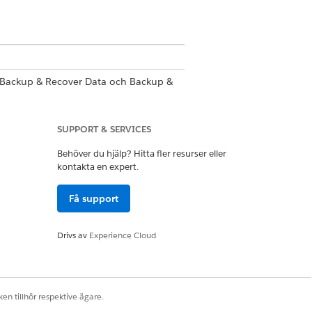
a Backup & Recover Data och Backup &
SUPPORT & SERVICES
Behöver du hjälp? Hitta fler resurser eller
kontakta en expert.
Få support
Drivs av
Experience Cloud
Ja
Nej
en tillhör respektive ägare.