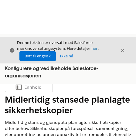
Denne teksten er oversatt med Salesforce
maskinoversettingssystem. Flere detaljer
her
.
Avslutt
Avslut
Avslutt
Bytt til engelsk
Ikke nå
Konfigurere og vedlikeholde Salesforce-
organisasjonen
Innhold
Vis innholdsfortegnelse
Midlertidig stansede planlagte
sikkerhetskopier
Midlertidig stans og gjenoppta planlagte sikkerhetskopier
etter behov. Sikkerhetskopier på forespørsel, sammenligning,
gjenoppretting og annen appaktivitet er fremdeles tilgjengelig