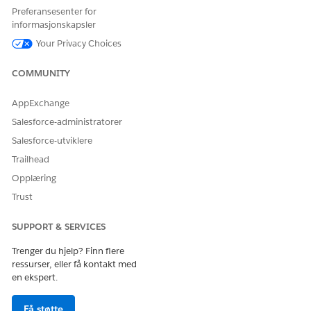
Preferansesenter for
informasjonskapsler
Your Privacy Choices
HJALP DENNE ARTIKKELEN MED Å LØSE PROBLEMET DITT?
La oss få vite det slik at vi kan forbedre!
COMMUNITY
Ja
Nei
AppExchange
Salesforce-administratorer
Salesforce-utviklere
Trailhead
Opplæring
Trust
SUPPORT & SERVICES
Trenger du hjelp? Finn flere
ressurser, eller få kontakt med
en ekspert.
Få støtte