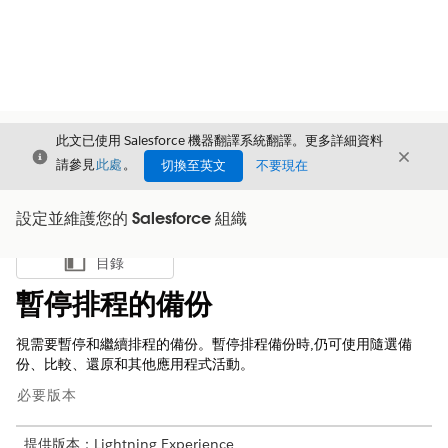
此文已使用 Salesforce 機器翻譯系統翻譯。更多詳細資料
結束
結束
結束
請參見
此處
。
切換至英文
不要現在
設定並維護您的 Salesforce 組織
目錄
顯示目錄
暫停排程的備份
視需要暫停和繼續排程的備份。暫停排程備份時,仍可使用隨選備
份、比較、還原和其他應用程式活動。
必要版本
提供版本：Lightning Experience