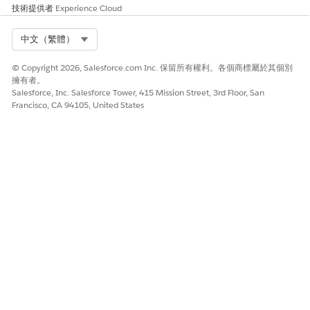
技術提供者
Experience Cloud
Select Org
中文（繁體）
© Copyright 2026, Salesforce.com Inc. 保留所有權利。各個商標屬於其個別
擁有者。
Salesforce, Inc. Salesforce Tower, 415 Mission Street, 3rd Floor, San
Francisco, CA 94105, United States