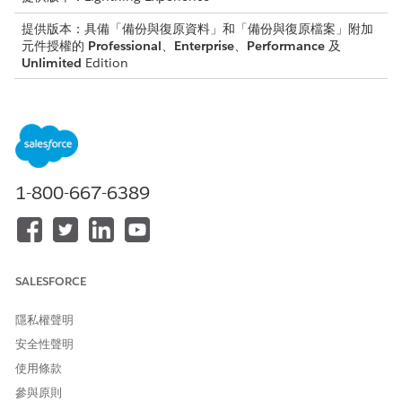
提供版本：具備「備份與復原資料」和「備份與復原檔案」附加
元件授權的
Professional
、
Enterprise
、
Performance
及
Unlimited
Edition
所需的使用者權限
暫停排程的備份:
執行備份
在 Salesforce「備份與復原」 「下一步」中,按一下「
設定」
索
1-800-667-6389
引標籤。
從左側的瀏覽列中,按一下「
排程
」。
將「排程的備份」設定為「
停用
」。
已排程的備份將不再自動執行。若要繼續備份,請將「已排程備份」
切換回「
啟用中
」。
SALESFORCE
隱私權聲明
安全性聲明
此文章是否解決您的問題？
使用條款
請讓我們知道，以便我們改進！
參與原則