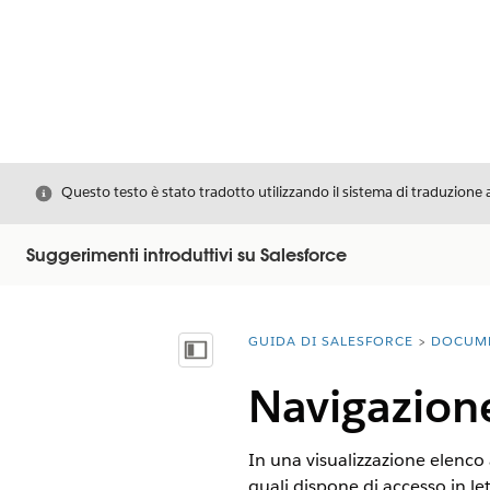
Chiudi
Questo testo è stato tradotto utilizzando il sistema di traduzione 
Suggerimenti introduttivi su Salesforce
GUIDA DI SALESFORCE
DOCUM
Ti trovi qui:
Mostra sommario
Navigazione
In una visualizzazione elenco a
quali dispone di accesso in let