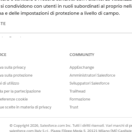
e si condividono con utenti in ruoli subordinati al proprio nell
a e delle impostazioni di protezione a livello di campo.
STE
tning Experience
tials Edition
,
Group Edition
,
Professional Edition
,
Enterprise Editio
RCE
COMMUNITY
i elenco in Lightning Experience (solo in inglese)
a sulla privacy
AppExchange
va sulla protezione
Amministratori Salesforce
 di utilizzo
Sviluppatori Salesforce
da per la partecipazione
Trailhead
eferenze cookie
Formazione
ue scelte in materia di privacy
Trust
© Copyright 2026, Salesforce.com Inc. Tutti i diritti riservati. Vari marchi di pro
one elenco dal menu a discesa. Bloccare un elenco con
per impost
salesforce.com Italy S.r.l., Piazza Filippo Meda 5, 20121 Milano (MI) Capit