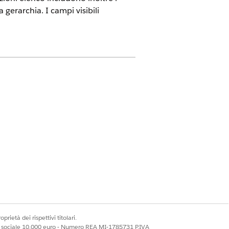
a gerarchia. I campi visibili
n
,
Performance Edition
,
Unlimited
prietà dei rispettivi titolari.
arlo come predefinito (1).
ale sociale 10.000 euro - Numero REA MI-1785731 P.IVA