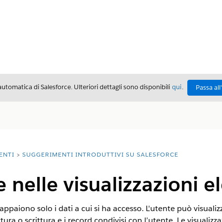
automatica di Salesforce. Ulteriori dettagli sono disponibili
qui
.
Passa all
ENTI
SUGGERIMENTI INTRODUTTIVI SU SALESFORCE
 nelle visualizzazioni e
ppaiono solo i dati a cui si ha accesso. L'utente può visualizza
tura o scrittura e i record condivisi con l’utente. Le visualizz