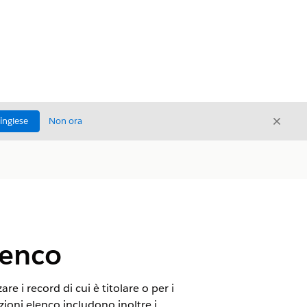
Chiud
'inglese
Non ora
Chiudi
lenco
re i record di cui è titolare o per i
azioni elenco includono inoltre i