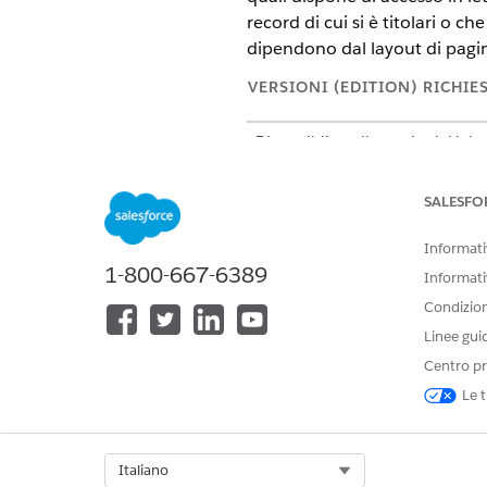
record di cui si è titolari o ch
dipendono dal layout di pagin
VERSIONI (EDITION) RICHIE
Disponibile nelle versioni: Ligh
Disponibile nelle versioni:
Essen
Edition
e
Developer Edition
SALESFO
Utilizzo delle visualizzazion
Informativ
1-800-667-6389
Informati
Condizioni
Linee gui
Centro pr
Le t
Select Org
Italiano
Selezionare una visualizzazi