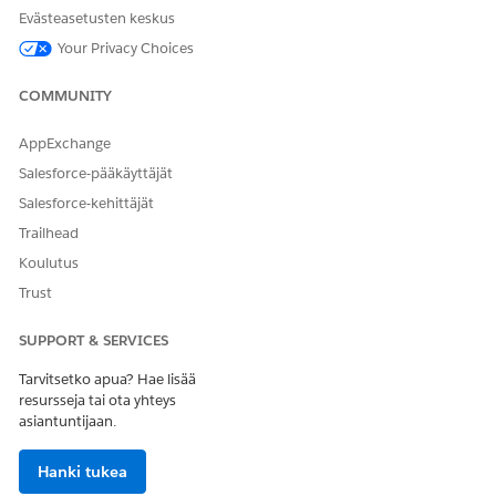
Evästeasetusten keskus
Your Privacy Choices
COMMUNITY
AppExchange
Salesforce-pääkäyttäjät
Salesforce-kehittäjät
Trailhead
Koulutus
Trust
SUPPORT & SERVICES
Tarvitsetko apua? Hae lisää
resursseja tai ota yhteys
asiantuntijaan.
Hanki tukea