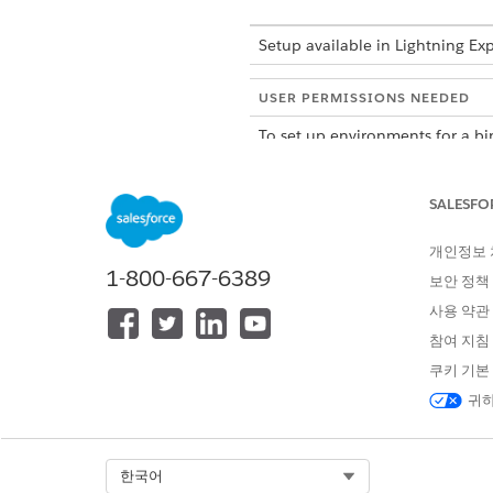
Setup available in Lightning Ex
USER PERMISSIONS NEEDED
To set up environments for a bi
Salesforce mobile app
SALESFO
Register Apple Identifiers
개인정보
Follow these steps in your App
1-800-667-6389
보안 정책
Create two separate Identifie
사용 약관
Your identifier name used fo
참여 지침
form.
When creating the Notification
쿠키 기본
귀하
The Sto
IMPORTANT
in a format such a
requirements.
Select Org
한국어