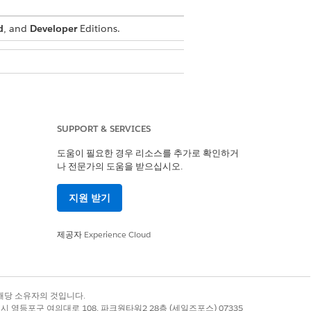
d
, and
Developer
Editions.
SUPPORT & SERVICES
도움이 필요한 경우 리소스를 추가로 확인하거
r your mobile app.
나 전문가의 도움을 받으십시오.
n ID.
지원 받기
n the Salesforce Setup UI submission
. Don’t add the Broadcast capability.
제공자
Experience Cloud
 use only. Customer Store IDs could be
conventions that meet Apple’s
록 상표는 해당 소유자의 것입니다.
별시 영등포구 여의대로 108, 파크원타워2 28층 (세일즈포스) 07335