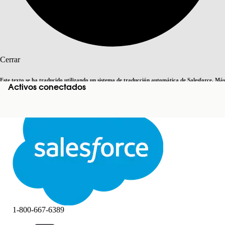
Buscar
Cerrar
Este texto se ha traducido utilizando un sistema de traducción automática de Salesforce. Más
Activos conectados
Cambiar a inglés
Ahora no
información
aquí
.
Cerrar
Cerrar
1-800-667-6389