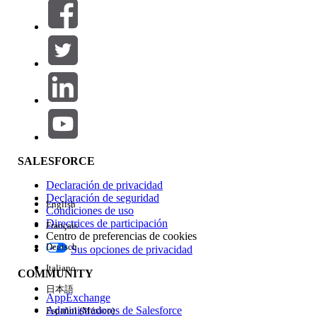
Filtros (0)
SELECCIONAR FILTROS
Agregar
Área de productos
Repercusión de función
SALESFORCE
Declaración de privacidad
Declaración de seguridad
English
Condiciones de uso
Directrices de participación
Français
Centro de preferencias de cookies
Deutsch
Sus opciones de privacidad
Edición
Italiano
COMMUNITY
日本語
AppExchange
Administradores de Salesforce
Español (México)