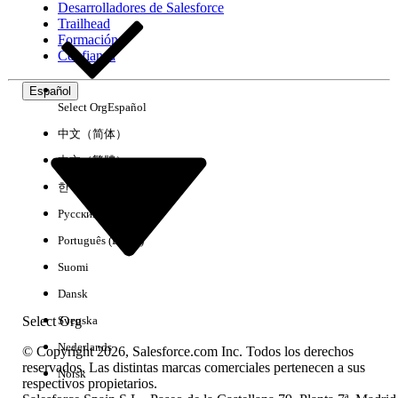
Desarrolladores de Salesforce
Trailhead
Experiencia
Formación
Confianza
Español
Select Org
Español
Borrar todo
Listo
中文（简体）
中文（繁體）
한국어
Русский
Português (Brasil)
Suomi
Dansk
Select Org
Svenska
Nederlands
© Copyright 2026, Salesforce.com Inc. Todos los derechos
reservados. Las distintas marcas comerciales pertenecen a sus
Norsk
respectivos propietarios.
No hay resultados