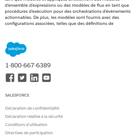
d'ensemble d'expressions ou des modèles de flux en tant que
procédures d'exécution pour des orchestrations d'événements
actionnables. De plus, les modèles sont fournis avec des
configurations associées, telles que des définitions de
contexte et des flux, qui permettent une automatisation
transparente des processus métiers clés tels que
l'enregistrement d'actifs et la planification de rendez-vous de
service.
ÉDITIONS REQUISES
1-800-667-6389
Disponible avec : Lightning Experience
Disponible avec : Automotive Cloud et Manufacturing
Cloud
Afficher la disponibilité
SALESFORCE
Assurez-vous que les fonctionnalités ci-dessous sont activées
pour utiliser les enregistrements de modèle d'orchestration et
Déclaration de confidentialité
leurs configurations associées.
Déclaration relative à la sécurité
Configuration> Paramètres de fonctionnalité> Automobile
Conditions d’utilisation
Configuration> Paramètres de fonctionnalité> Paramètres
Directives de participation
automobiles> Automotive Scheduler