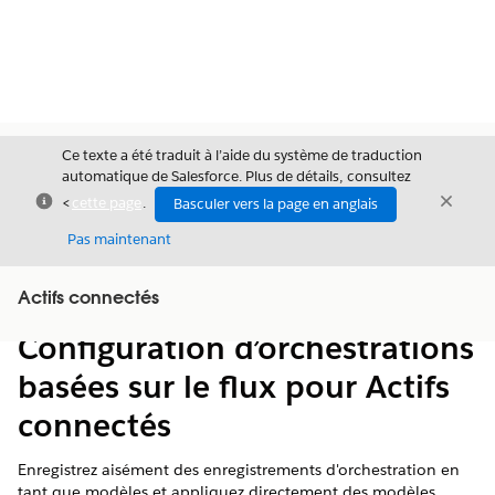
Ce texte a été traduit à l’aide du système de traduction
automatique de Salesforce. Plus de détails, consultez
Fermer
Ferme
<
cette page
.
Basculer vers la page en anglais
Fermer
Pas maintenant
Table des
Actifs connectés
Afficher la table des matières
matières
Configuration d’orchestrations
basées sur le flux pour Actifs
connectés
Enregistrez aisément des enregistrements d'orchestration en
tant que modèles et appliquez directement des modèles