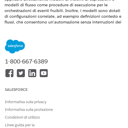
modelli di flusso come procedure di esecuzione per le
orchestrazioni di eventi fruibili. Inoltre, i modelli sono dotati
di configurazioni correlate, ad esempio definizioni contesto e
flussi, che consentono un'automazione senza interruzioni dei
processi aziendali chiave, ad esempio la registrazione degli
asset e la pianificazione degli appuntamenti di servizio.
VERSIONI (EDITION) RICHIESTE
Disponibile nelle versioni: Lightning Experience
1-800-667-6389
Disponibile in: Automotive Cloud e Manufacturing Cloud.
Visualizzare la disponibilità
.
Assicurarsi di avere abilitato le seguenti funzioni per utilizzare
i record del modello di orchestrazione e le relative
SALESFORCE
configurazioni.
Informativa sulla privacy
Imposta> Impostazioni funzioni> Automotive
Imposta> Impostazioni funzioni> Impostazioni
Informativa sulla protezione
Automotive> Automotive Scheduler
Condizioni di utilizzo
Imposta> Impostazioni funzioni> Servizio contesto>
Linee guida per la
Impostazioni servizio contesto> Definizioni contesto