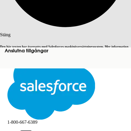
Sök
Stäng
Den här texten har översatts med Salesforces maskinöversättningssystem. Mer information
Anslutna tillgångar
Byt till engelska
Inte nu
här
.
Stäng
Stäng
1-800-667-6389