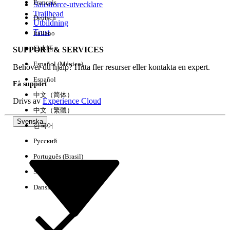
Français
Salesforce-utvecklare
Trailhead
Deutsch
Händelse
Utbildning
Trust
Italiano
日本語
SUPPORT & SERVICES
Español (México)
Behöver du hjälp? Hitta fler resurser eller kontakta en expert.
Rensa alla
Klart
Español
Få support
中文（简体）
Drivs av
Experience Cloud
中文（繁體）
Svenska
한국어
Русский
Português (Brasil)
Suomi
Dansk
Inga resultat