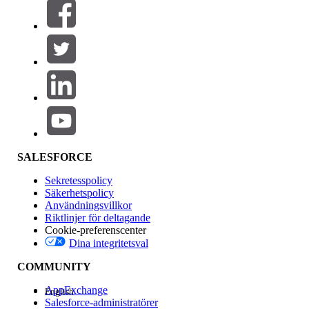
Filter (0)
VÄLJ FILTER
Lägg till
Produktområde
Funktionspåverkan
SALESFORCE
Sekretesspolicy
Säkerhetspolicy
Användningsvillkor
Riktlinjer för deltagande
Cookie-preferenscenter
Dina integritetsval
Version
COMMUNITY
AppExchange
English
Salesforce-administratörer