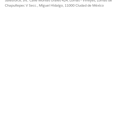
Salesforce, Inc. Calle Montes Urales 424, Lomas - Virreyes, Lomas de
Chapultepec V Secc., Miguel Hidalgo, 11000 Ciudad de México
¿RESOLVIÓ ESTE ARTÍCULO SU PROBLEMA?
¡Háganos saber cómo podemos mejorar!
Sí
No