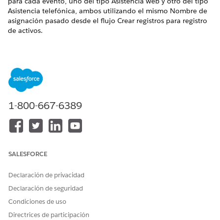
para cada evento, uno del tipo Asistencia web y otro del tipo
Asistencia telefónica, ambos utilizando el mismo Nombre de
asignación pasado desde el flujo Crear registros para registro
de activos.
Entradas y salidas de flujos
VARIABLE
DIRECCIÓN
DESCRIPCIÓN
Id. de Activo
Entrada
El Id. del registro
de activo.
1-800-667-6389
Id. de la cuenta
Entrada
El Id. de la cuenta
vinculada al
activo.
Nombre de
Entrada
El nombre de los
asignación
registros de
SALESFORCE
asignación que se
van a crear.
Declaración de privacidad
Crear registros
Resultado
Los nombres de
Declaración de seguridad
registros creados
Condiciones de uso
correctamente.
Directrices de participación