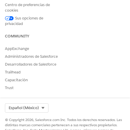
Registros con
Resultado
Los nombres de
Centro de preferencias de
fallos
registros que no
cookies
se crearon.
Sus opciones de
Motivo de fallo de
Resultado
El mensaje de
privacidad
asignación
error cuando falla
la creación de
COMMUNITY
registros, ya sea
debido a campos
que faltan o
AppExchange
debido a la
Administradores de Salesforce
presencia de
registros
Desarrolladores de Salesforce
duplicados.
Trailhead
Capacitación
Trust
Cada invocación de este subflujo intenta crear una
NOTA
Select Org
Español (México)
asignación de Asistencia web y una de Asistencia telefónica
para el mismo activo utilizando el mismo Nombre de
© Copyright 2026, Salesforce.com Inc. Todos los derechos reservados. Las
asignación. Ambos utilizan el mismo nombre y activo, pero
distintas marcas comerciales pertenecen a sus respectivos propietarios.
tienen valores de Tipo diferentes.