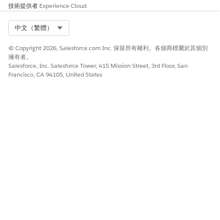
技術提供者
Experience Cloud
Select Org
中文（繁體）
© Copyright 2026, Salesforce.com Inc. 保留所有權利。各個商標屬於其個別
擁有者。
Salesforce, Inc. Salesforce Tower, 415 Mission Street, 3rd Floor, San
Francisco, CA 94105, United States