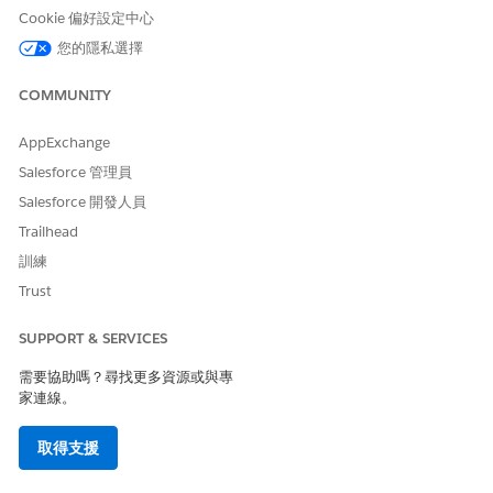
Cookie 偏好設定中心
您的隱私選擇
此子流程的每個叫用都會嘗試使用相同的「權益名稱」針對
備註
COMMUNITY
相同資產建立「網路支援」和「電話支援」權益。兩者皆使用相
同的名稱與資產,但具有不同的「類型」值。
AppExchange
Salesforce 管理員
Salesforce 開發人員
Trailhead
此文章是否解決您的問題？
訓練
請讓我們知道，以便我們改進！
Trust
是
否
SUPPORT & SERVICES
需要協助嗎？尋找更多資源或與專
家連線。
取得支援