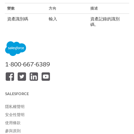
變數
方向
描述
資產識別碼
輸入
資產記錄的識別
碼。
帳戶識別碼」欄位
輸入
與資產連結的帳戶
識別碼。
權益名稱
輸入
兩個要建立權益記
錄的名稱。
1-800-667-6389
建立記錄
輸出
成功建立之記錄的
名稱。
失敗的記錄
輸出
無法建立的記錄名
稱。
SALESFORCE
權益失敗原因
輸出
由於遺失的欄位或
隱私權聲明
存在重複記錄,建立
記錄失敗時的錯誤
安全性聲明
訊息。
使用條款
參與原則