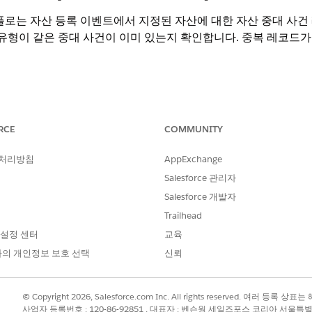
플로는 자산 등록 이벤트에서 지정된 자산에 대한 자산 중대 사건
사용 유형이 같은 중대 사건이 이미 있는지 확인합니다. 중복 레코드
방향
상세 
RCE
COMMUNITY
입력
자산 
입력
새 자
 처리방침
AppExchange
Salesforce 관리자
입력
자산 
Salesforce 개발자
입력
활성 
Trailhead
입력
주문 
 설정 센터
교육
의 개인정보 보호 선택
신뢰
입력
Aut
니다.
© Copyright 2026, Salesforce.com Inc. All rights reserved. 여러 등
출력
성공적
사업자 등록번호 : 120-86-92851 , 대표자 : 벤슨웡 세일즈포스 코리아 서울특