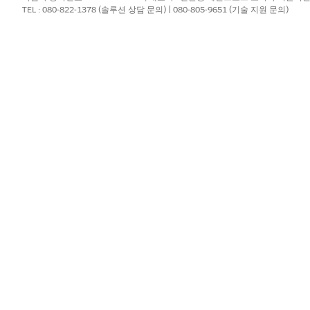
TEL : 080-822-1378 (솔루션 상담 문의) | 080-805-9651 (기술 지원 문의)
출력
생성에
출력
누락된
드 만
니다.
?