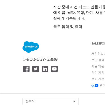
자산 중대 사건 레코드 만들기 
에 이름, 날짜, 유형, 단계, 
실패가 기록됩니다.
플로 입력 및 출력
변수
SALESFO
자산 ID
중대 사건 이름
개인정보
1-800-667-6389
보안 정책
중대 사건 날짜
사용 약관
중대 사건 단계
참여 지침
중대 사건 유형
쿠키 기본
귀하
중대 사건 사용 유형
만든 레코드
Select Org
한국어