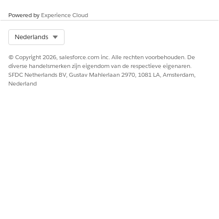
ontbrekende
velden, hetzij
Powered by
Experience Cloud
door de
aanwezigheid van
duplicaatrecords.
Select Org
Nederlands
© Copyright 2026, salesforce.com inc. Alle rechten voorbehouden. De
diverse handelsmerken zijn eigendom van de respectieve eigenaren.
SFDC Netherlands BV, Gustav Mahlerlaan 2970, 1081 LA, Amsterdam,
HEEFT DIT ARTIKEL UW PROBLEEM OPGELOST?
Nederland
Laat ons weten wat we kunnen doen om te verbeteren!
Ja
Nee