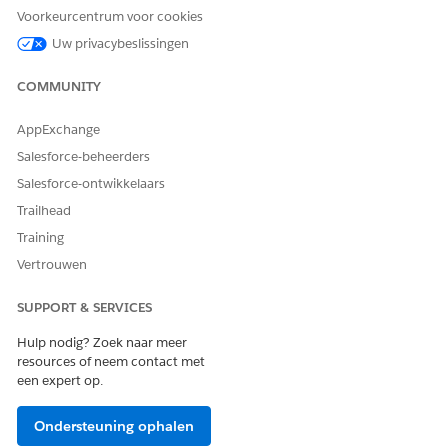
Voorkeurcentrum voor cookies
Mijlpaaltype
Invoer
Het type
activummijlpaal,
Uw privacybeslissingen
zoals Order
ontvangen.
COMMUNITY
Type gebruik van
Invoer
Het gebruikstype
mijlpaal
van de
AppExchange
activummijlpaal,
Salesforce-beheerders
zoals Automotive.
Salesforce-ontwikkelaars
Gemaakte records
Uitvoer
De namen van
Trailhead
records die met
succes zijn
Training
gemaakt.
Vertrouwen
Mislukte records
Uitvoer
De namen van
records die niet
SUPPORT & SERVICES
zijn gemaakt.
Hulp nodig? Zoek naar meer
Reden voor
Uitvoer
Het foutbericht
resources of neem contact met
mislukte mijlpalen
wanneer het
een expert op.
maken van
records mislukt,
Ondersteuning ophalen
hetzij door