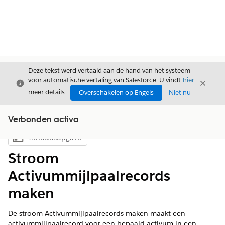
Deze tekst werd vertaald aan de hand van het systeem
voor automatische vertaling van Salesforce. U vindt
hier
Sluiten
Sluite
Sluiten
meer details.
Overschakelen op Engels
Niet nu
Verbonden activa
Inhoudsopgave
Inhoudsopgave weergeven
Stroom
Activummijlpaalrecords
maken
De stroom Activummijlpaalrecords maken maakt een
activummijlpaalrecord voor een bepaald activum in een