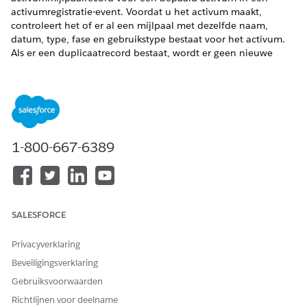
activumregistratie-event. Voordat u het activum maakt,
controleert het of er al een mijlpaal met dezelfde naam,
datum, type, fase en gebruikstype bestaat voor het activum.
Als er een duplicaatrecord bestaat, wordt er geen nieuwe
record gemaakt en wordt de fout vastgelegd.
Stroominvoer en -uitvoer
VARIABELE
RICHTING
BESCHRIJVING
Activum-ID
Invoer
De ID van de
1-800-667-6389
activumrecord.
Naam mijlpaal
Invoer
De naam van de
nieuwe
activummijlpaalre
cord.
SALESFORCE
Mijlpaaldatum
Invoer
De datum van de
Privacyverklaring
activummijlpaal.
Beveiligingsverklaring
Mijlpaalfase
Invoer
De fase van de
Gebruiksvoorwaarden
activummijlpaal,
zoals Actief.
Richtlijnen voor deelname