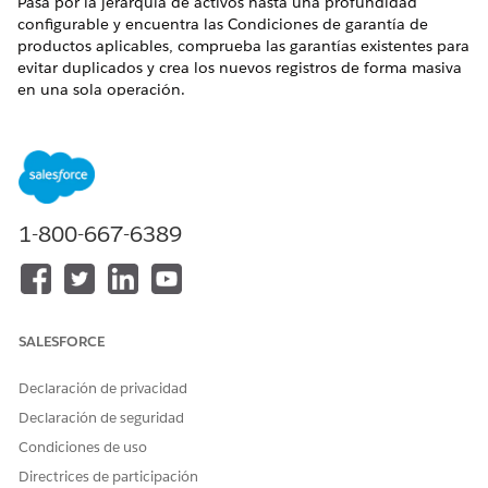
Pasa por la jerarquía de activos hasta una profundidad
configurable y encuentra las Condiciones de garantía de
productos aplicables, comprueba las garantías existentes para
evitar duplicados y crea los nuevos registros de forma masiva
en una sola operación.
Entradas y salidas de flujos
VARIABLE
DIRECCIÓN
DESCRIPCIÓN
Id. de Activo
Entrada
El Id. del registro
de activo.
1-800-667-6389
Id. de producto
Entrada
El Id. de producto
del registro de
activo raíz.
Fecha de inicio de
Entrada
La fecha de inicio
SALESFORCE
garantía
de garantía de la
garantía de
Declaración de privacidad
activo.
Declaración de seguridad
Nivel de jerarquía
Entrada
El nivel de
Condiciones de uso
de garantías
jerarquía de
activos para crear
Directrices de participación