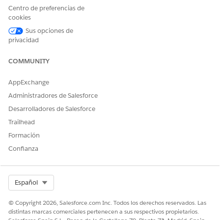
garantías de
Centro de preferencias de
activos.
cookies
Crear registros
Resultado
Los nombres de
Sus opciones de
registros creados
privacidad
correctamente.
COMMUNITY
Registros con
Resultado
Los nombres de
fallos
registros que no
se crearon.
AppExchange
Administradores de Salesforce
Motivo de fallo de
Resultado
El mensaje de
garantía de activo
error cuando falla
Desarrolladores de Salesforce
la creación de
Trailhead
registros, ya sea
debido a campos
Formación
que faltan o
Confianza
debido a la
presencia de
registros
duplicados.
Select Org
Español
Los registros de Garantía de activo solo se crean cuando se
© Copyright 2026, Salesforce.com Inc. Todos los derechos reservados. Las
cumplen todas las circunstancias siguientes:
distintas marcas comerciales pertenecen a sus respectivos propietarios.