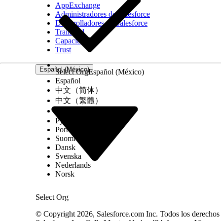
¿RESOLVIÓ ESTE ARTÍCULO SU PROBLEMA?
AppExchange
Administradores de Salesforce
¡Háganos saber cómo podemos mejorar!
Desarrolladores de Salesforce
Trailhead
Capacitación
Trust
Español (México)
Select Org
Español (México)
Español
中文（简体）
中文（繁體）
한국어
Русский
Português (Brasil)
Suomi
Dansk
Svenska
Nederlands
Norsk
Select Org
© Copyright 2026, Salesforce.com Inc. Todos los derechos r