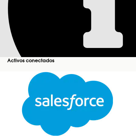
Flujo Crear registro
El flujo Crear registros de garantía de activos cre
activos secundarios, para un evento de registro de
encuentra las Condiciones de garantía de producto
los nuevos registros de forma masiva en una sola 
Activos conectados
Entradas y salidas de flujos
Variable
Id. de Activo
Entrad
Id. de producto
Entrad
Fecha de inicio de garantía
Entrad
Cerrar
Nivel de jerarquía de garantías
Entrad
Este texto se tradujo con el sistema de traducción automática de Salesforce. Obtenga más de