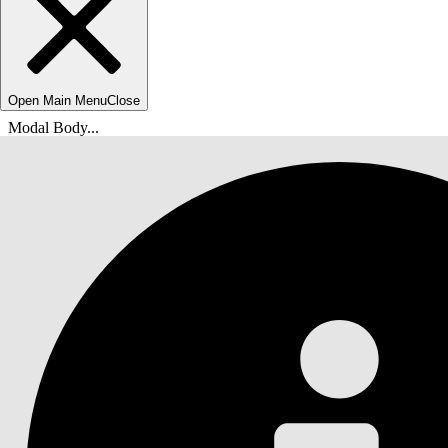
Open Main Menu
Close
Modal Body...
Usted está aquí:
Ayuda de Salesforce
Documentos
Activos conectados