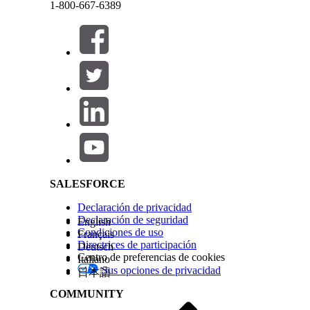
Crear registros
Result
1-800-667-6389
Registros con fallos
Result
Cerrar
Cerrar
Motivo de fallo de garantía de activo
Result
Salesforce Help | Article
Los registros de Garantía de activo solo se crean 
El activo está vinculado a un producto. Esto se uti
ningún producto, no se encontrarán condiciones co
SALESFORCE
El producto tiene asociadas Condiciones de garant
Una garantía de activo existente no debe tener el 
Declaración de privacidad
activos duplicadas.
Declaración de seguridad
English
Condiciones de uso
Français
Directrices de participación
Deutsch
Centro de preferencias de cookies
Italiano
Nota
El activo raíz tiene nivel de jerarquía 1 y se crea
Sus opciones de privacidad
日本語
activos secundarios dentro del nivel de jerarquía, solo s
COMMUNITY