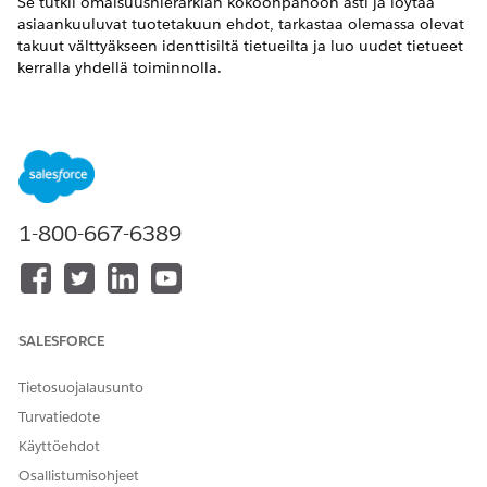
Se tutkii omaisuushierarkian kokoonpanoon asti ja löytää
asiaankuuluvat tuotetakuun ehdot, tarkastaa olemassa olevat
takuut välttyäkseen identtisiltä tietueilta ja luo uudet tietueet
kerralla yhdellä toiminnolla.
Kulkujen input- ja output-parametrit
MUUTTUJA
SUUNTA
KUVAUS
Omaisuuden
Input
Omaisuustietueen
tunnus
tunnus.
1-800-667-6389
Product ID
Input
Juuritason
resurssitietueen
tuotetunnus.
Takuun
Input
Omaisuuden
alkamispäivä
takuun takuun
SALESFORCE
alkamispäivä.
Tietosuojalausunto
Takuun
Input
Omaisuuksien
hierarkiataso
hierarkian taso,
Turvatiedote
jolla
Käyttöehdot
omaisuuksien
takuita luodaan.
Osallistumisohjeet