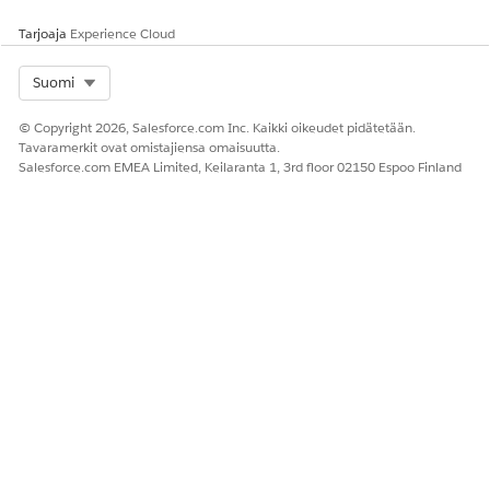
Tuotteeseen on liitetty tuotetakuun ehdot. Jos ehtoja ei
ole, omaisuuksien takuita ei luoda.
Tarjoaja
Experience Cloud
Olemassa olevalla omaisuuden takuulla ei tulisi olla
samaa omaisuutta, takuuehtoa ja alkamispäivää yhdessä.
Select Org
Suomi
Identtisiä omaisuuksien takuita ei luoda.
© Copyright 2026, Salesforce.com Inc. Kaikki oikeudet pidätetään.
Tavaramerkit ovat omistajiensa omaisuutta.
Salesforce.com EMEA Limited, Keilaranta 1, 3rd floor 02150 Espoo Finland
Juuritason omaisuudella on hierarkiataso 1,
HUOMAUTUS
ja tapahtumalle luodaan enintään 100 omaisuustakuuta.
Jos omaisuudella on yli 100 alitason omaisuutta
hierarkiatasolla, vain ensimmäiset 100 tietuetta käsitellään.
RATKAISIKO TÄMÄ ARTIKKELI ONGELMASI?
Anna palautetta, jotta voimme kehittyä!
Kyllä
Ei