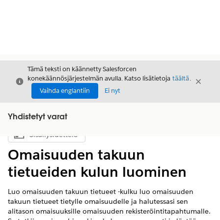
Tämä teksti on käännetty Salesforcen
konekäännösjärjestelmän avulla. Katso lisätietoja
täältä
.
Sulje
Sulje
Sulje
Vaihda englantiin
Ei nyt
Yhdistetyt varat
Sisällysluettelo
Näytä sisällysluettelo
Omaisuuden takuun
tietueiden kulun luominen
Luo omaisuuden takuun tietueet -kulku luo omaisuuden
takuun tietueet tietylle omaisuudelle ja halutessasi sen
alitason omaisuuksille omaisuuden rekisteröintitapahtumalle.