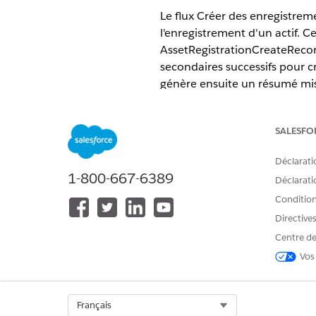
Le flux Créer des enregistrem
l'enregistrement d'un actif. C
AssetRegistrationCreateRecordD
secondaires successifs pour cré
génère ensuite un résumé mis 
ÉDITIONS REQUISES
SALESFO
Disponible avec : Lightning Exp
Déclarati
Disponible avec : Automotive 
1-800-667-6389
Déclaratio
Conditions
Directive
Pour utiliser l'orchestration :
Centre de
Vos
Select Org
Français