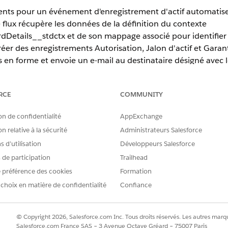
ents pour un événement d'enregistrement d'actif automatise l
e flux récupère les données de la définition du contexte
etails__stdctx et de son mappage associé pour identifier l'act
er des enregistrements Autorisation, Jalon d'actif et Garantie 
en forme et envoie un e-mail au destinataire désigné avec le
RCE
COMMUNITY
erience
on de confidentialité
AppExchange
Cloud et Manufacturing Cloud
Afficher la disponibilité
n relative à la sécurité
Administrateurs Salesforce
 d’utilisation
Développeurs Salesforce
AUTORISATIONS UTILISATEUR REQUISES
s de participation
Trailhead
Conception de processus 
 préférence des cookies
Formation
actionnables
 choix en matière de confidentialité
Confiance
ET
Gérer les flux
© Copyright 2026, Salesforce.com Inc. Tous droits réservés. Les autres marqu
Salesforce.com France SAS – 3 Avenue Octave Gréard – 75007 Paris