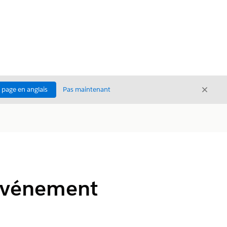
Ferme
a page en anglais
Pas maintenant
Fermer
'événement