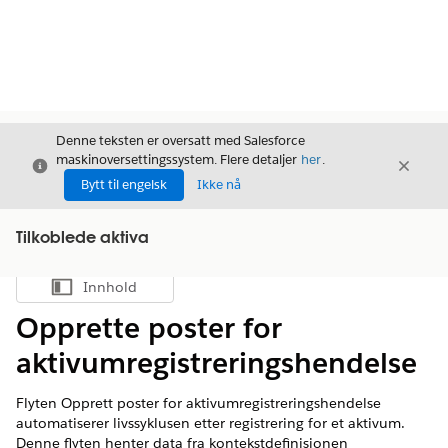
Denne teksten er oversatt med Salesforce
maskinoversettingssystem. Flere detaljer
her
.
Avslutt
Avslut
Avslutt
Bytt til engelsk
Ikke nå
Tilkoblede aktiva
Innhold
Vis innholdsfortegnelse
Opprette poster for
aktivumregistreringshendelse
Flyten Opprett poster for aktivumregistreringshendelse
automatiserer livssyklusen etter registrering for et aktivum.
Denne flyten henter data fra kontekstdefinisjonen