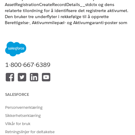
AssetRegistrationCreateRecordDetails__stdctx og dens
relaterte tilordning for å identifisere det registrerte aktivumet.
Den bruker tre underflyter i rekkefølge til å opprette
Berettigelse-, Aktivummilepæl- og Aktivumgaranti-poster som
er knyttet til det aktivumet. Flyten genererer deretter et
formatert sammendrag og sender en e-postmelding til den
utpekte mottakeren med resultatet.
NØDVENDIGE UTGAVER
1-800-667-6389
Tilgjengelig i Lightning Experience
Tilgjengelig i Automotive Cloud og Manufacturing Cloud.
Se tilgjengelighet av versjon
.
SALESFORCE
NØDVENDIGE BRUKERTILLATELSER
For å bruke orkestreringen:
Utforme
Personvernerklæring
handlingsorienteringsproses
Sikkerhetserklæring
ser for hendelser
Vilkår for bruk
OG
Retningslinjer for deltakelse