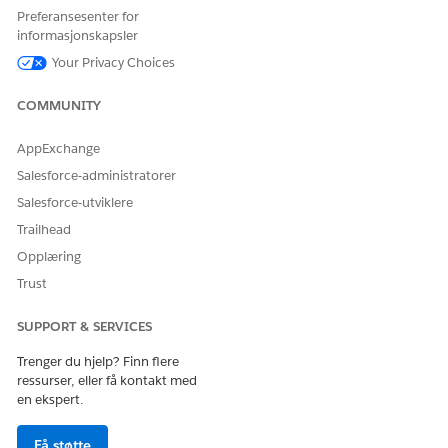
Behandle flyter
Preferansesenter for
informasjonskapsler
For å behandle
Lese- og Opprette-tilgang til
Aktivumgaranti-,
aktivumgaranti,
Your Privacy Choices
Aktivummilepæl- og
aktivummilepæl og
Berettigelse-postene:
berettigelse.
COMMUNITY
Klon og aktiver flytmalen.
AppExchange
Skriv inn Flyter i Hurtigsøk-feltet i Oppsett, og velg
Salesforce-administratorer
deretter
Flyter
.
Klikk på
Opprett aktivumberettigelsesposter
i
Salesforce-utviklere
listevisningen.
Trailhead
Klikk på
Lagre som ny flyt
.
Opplæring
Skriv inn etiketten og API-navnet.
Trust
Klikk på
Lagre
.
Endre elementene og ressursene etter behov.
Aktiver flyten.
SUPPORT & SERVICES
Gjenta trinnene for flytene Opprett
Trenger du hjelp? Finn flere
aktivummilepælposter og Opprett
ressurser, eller få kontakt med
aktivumgarantiposter.
en ekspert.
Du kan kontrollere aktivumgarantipostene som
opprettes for underordnede poster, ved å gå i
Få støtte