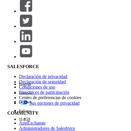
Filtros (0)
SELECCIONAR FILTROS
Agregar
Área de productos
Repercusión de función
SALESFORCE
Declaración de privacidad
Declaración de seguridad
English
Condiciones de uso
Directrices de participación
Français
Centro de preferencias de cookies
Deutsch
Sus opciones de privacidad
Edición
Italiano
COMMUNITY
日本語
AppExchange
Administradores de Salesforce