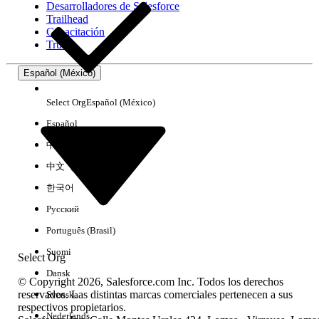
Desarrolladores de Salesforce
Trailhead
Experiencia
Capacitación
Trust
Español (México)
Borrar todo
Listo
Select Org
Español (México)
Español
中文（简体）
中文（繁體）
한국어
Русский
Português (Brasil)
Suomi
Select Org
Dansk
© Copyright 2026, Salesforce.com Inc. Todos los derechos
reservados. Las distintas marcas comerciales pertenecen a sus
Svenska
respectivos propietarios.
No hay resultados
Nederlands