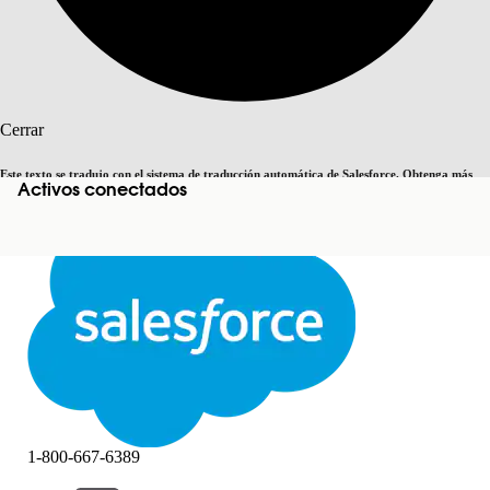
Buscar
Cerrar
Este texto se tradujo con el sistema de traducción automática de Salesforce. Obtenga más
Activos conectados
Cambiar a inglés
Ahora no
detalles
aquí
.
Cerrar
Cerrar
1-800-667-6389