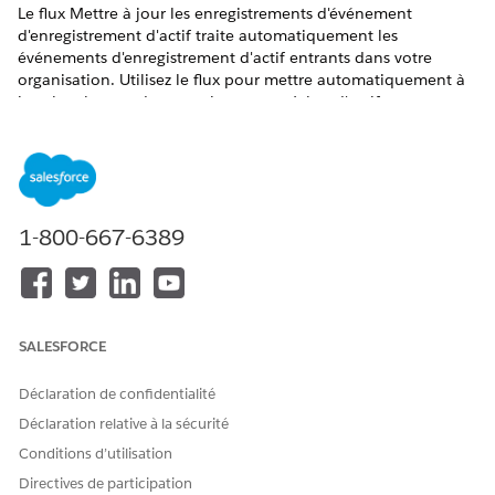
Le flux Mettre à jour les enregistrements d'événement
d'enregistrement d'actif traite automatiquement les
événements d'enregistrement d'actif entrants dans votre
organisation. Utilisez le flux pour mettre automatiquement à
jour les champs des enregistrements Jalon d'actif,
Autorisation et Garantie d'actif en fonction des informations
transmises par la définition de contexte
AssetRegistrationUpdateRecordDetails__stdctx. Ce flux
identifie l'enregistrement Actif approprié via l'ID d'actif ou le
Numéro de série correspondant, et utilise les données
1-800-667-6389
contextuelles associées pour mettre à jour les enregistrements
associés.
ÉDITIONS REQUISES
Disponible avec : Lightning Experience
SALESFORCE
Disponible avec : Automotive Cloud et Manufacturing
Déclaration de confidentialité
Cloud
Afficher la disponibilité
Déclaration relative à la sécurité
Conditions d’utilisation
AUTORISATIONS UTILISATEUR REQUISES
Directives de participation
Pour utiliser l'orchestration :