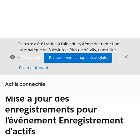
Ce texte a été traduit à l’aide du système de traduction
automatique de Salesforce. Plus de détails, consultez
Fermer
Ferme
<
cette page
.
Basculer vers la page en anglais
Fermer
Pas maintenant
Table des
Actifs connectés
Afficher la table des matières
matières
Mise à jour des
enregistrements pour
l'événement Enregistrement
d'actifs