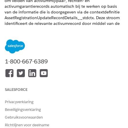
om velden van activummijlpaal-, rechten- en
activumgarantierecords automatisch bij te werken op basis
van de informatie die is doorgegeven via de contextdefinitie
AssetRegistrationUpdateRecordDetails__stdctx. Deze stroom
identificeert de relevante activumrecord door middel van de
overeenkomende activum-ID of het overeenkomende
serienummer en gebruikt de gekoppelde contextgegevens om
gekoppelde records bij te werken.
VEREISTE EDITIONS
1-800-667-6389
Beschikbaar in: Lightning Experience
Beschikbaar in: Automotive Cloud en Manufacturing Cloud.
Bekijk editionbeschikbaarheid
.
SALESFORCE
BENODIGDE GEBRUIKERSMACHTIGINGEN
Privacyverklaring
De doeltreffende
Navolgbare processen voor
combinatie gebruiken:
eventcombinatie ontwerpen
Beveiligingsverklaring
EN
Gebruiksvoorwaarden
Richtlijnen voor deelname
Stroom beheren