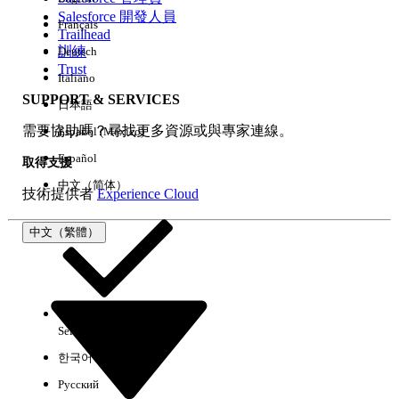
Salesforce 開發人員
Français
經驗
Trailhead
訓練
Deutsch
Trust
Italiano
SUPPORT & SERVICES
日本語
全部清除
完成
需要協助嗎？尋找更多資源或與專家連線。
Español (México)
Español
取得支援
中文（简体）
技術提供者
Experience Cloud
中文（繁體）
Select Org
中文（繁體）
한국어
Русский
沒有結果