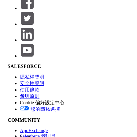
篩選器 (0)
選取篩選
新增
產品區域
SALESFORCE
功能影響
隱私權聲明
安全性聲明
使用條款
參與原則
Cookie 偏好設定中心
版本
您的隱私選擇
COMMUNITY
AppExchange
Salesforce 管理員
English