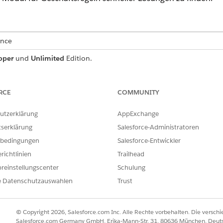
ence
oper
und
Unlimited
Edition.
n des Moduls für Geschäftsregeln und zum Verwenden der 
nter
Modul für Geschäftsregeln
.
RCE
COMMUNITY
utzerklärung
AppExchange
tserklärung
Salesforce-Administratoren
ILFE DIESES ARTIKELS LÖSEN?
bedingungen
Salesforce-Entwickler
ir uns verbessern können.
richtlinien
Trailhead
reinstellungscenter
Schulung
e Datenschutzauswahlen
Trust
© Copyright 2026, Salesforce.com Inc. Alle Rechte vorbehalten. Die versch
Salesforce.com Germany GmbH, Erika-Mann-Str. 31, 80636 München, Deut