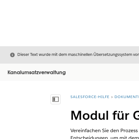
Schließen
Dieser Text wurde mit dem maschinellen Übersetzungssystem von S
Kanalumsatzverwaltung
SALESFORCE-HILFE
DOKUMENT
Sie befinden sich hier:
Inhalt anzeigen
Modul für 
Vereinfachen Sie den Prozess
Entscheidungen, um mit dem M