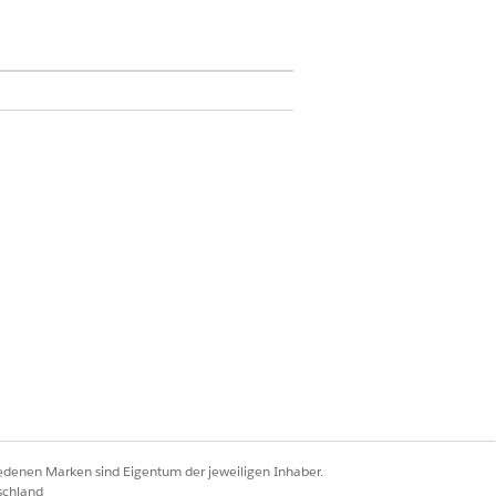
Komponenten des Moduls für
Ja
Nein
iedenen Marken sind Eigentum der jeweiligen Inhaber.
schland