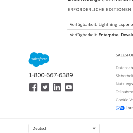
ERFORDERLICHE EDITIONEN
Verfügbarkeit: Lightning Experi
Verfügbarkeit:
Enterprise
,
Devel
Informationen zum Einrichte
Geschäftsregeln finden Sie u
SALESFO
Datensch
1-800-667-6389
Sicherhei
KONNTEN SIE IHR PROBLEM MITH
Nutzungs
Geben Sie uns Feedback, damit w
Teilnahme
Cookie-Vo
Ihr
Select Org
Deutsch