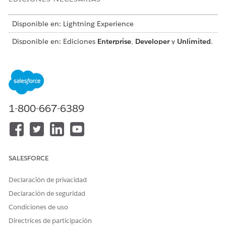
Disponible en: Lightning Experience
Disponible en: Ediciones
Enterprise
,
Developer
y
Unlimited
.
Para obtener información acerca de cómo configurar el Motor
de reglas de negocio y utilizar componentes del Motor de
reglas de negocio, consulte
Motor de reglas
de negocio.
1-800-667-6389
¿RESOLVIÓ ESTE ARTÍCULO SU PROBLEMA?
¡Háganos saber cómo podemos mejorar!
Sí
No
SALESFORCE
Declaración de privacidad
Declaración de seguridad
Condiciones de uso
Directrices de participación