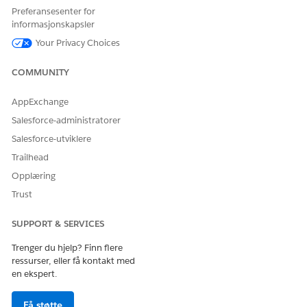
Eller opprett en dokumenttype for garantikravfakturaer og
Preferansesenter for
tilordne den uttrukne informasjonen til Krav-poster.
informasjonskapsler
Your Privacy Choices
COMMUNITY
HJALP DENNE ARTIKKELEN MED Å LØSE PROBLEMET DITT?
La oss få vite det slik at vi kan forbedre!
AppExchange
Salesforce-administratorer
Ja
Nei
Salesforce-utviklere
Trailhead
Opplæring
Trust
SUPPORT & SERVICES
Trenger du hjelp? Finn flere
ressurser, eller få kontakt med
en ekspert.
Få støtte