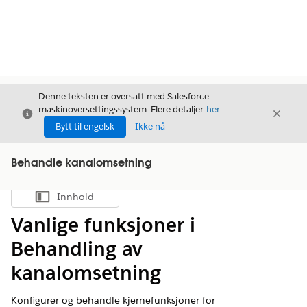
Denne teksten er oversatt med Salesforce
maskinoversettingssystem. Flere detaljer
her
.
Avslutt
Avslut
Avslutt
Bytt til engelsk
Ikke nå
Behandle kanalomsetning
Innhold
Vis innholdsfortegnelse
Vanlige funksjoner i
Behandling av
kanalomsetning
Konfigurer og behandle kjernefunksjoner for