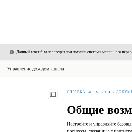
Закрыть
Данный текст был переведен при помощи системы машинного перево
Управление доходом канала
СПРАВКА SALESFORCE
ДОКУМ
Вы находитесь здесь:
Показать содержание
Общие возм
Настройте и управляйте базов
процессы, связанные с партнер