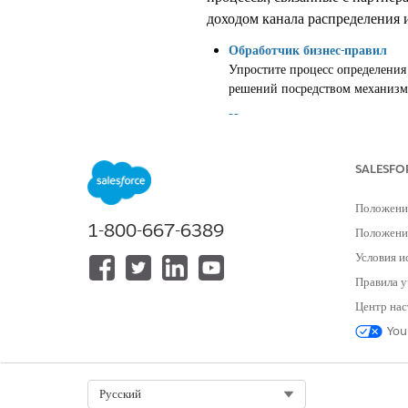
доходом канала распределения 
Обработчик бизнес-правил
Упростите процесс определения
решений посредством механизма
Интеллектуальное средство ч
Автоматически извлекайте данн
документов. Интеллектуальное 
SALESFO
документы в формате JPG, JPEG
хранятся извлеченные сведения.
Положени
проверьте извлеченные данные 
1-800-667-6389
гарантии и соотнесите извлечен
Положение
Условия и
Правила у
Центр нас
ЭТА СТАТЬЯ РЕШИЛА ВАШУ П
You
Оставьте свой отзыв, чтобы мы могл
Select Org
Русский