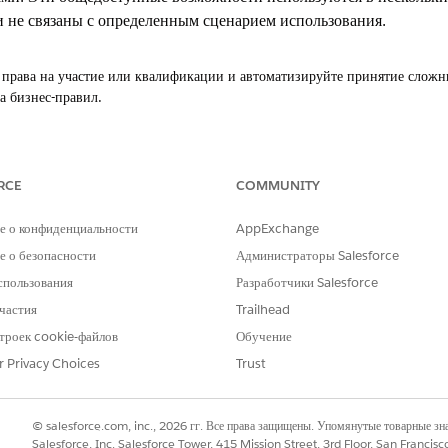
и не связаны с определенным сценарием использования.
 права на участие или квалификации и автоматизируйте принятие сложн
 бизнес-правил.
тения документов
ые из документов для создания, обновления или проверки записей посре
средство чтения документов использует Amazon Textract для оптическог
RCE
COMMUNITY
, PNG или PDF, определите типы документов, из которых нужно извлечь 
 Например, создайте тип документа для счетов-претензий ретро-скидок, 
е о конфиденциальности
AppExchange
по записям журнала транзакций в вашей организации. Или создайте тип 
ные сведения с записями претензий.
 о безопасности
Администраторы Salesforce
спользования
Разработчики Salesforce
частия
Trailhead
троек cookie-файлов
Обучение
РОБЛЕМУ?
r Privacy Choices
Trust
и стать лучше!
© salesforce.com, inc., 2026 гг. Все права защищены. Упомянутые товарные з
Salesforce, Inc. Salesforce Tower, 415 Mission Street, 3rd Floor, San Francis