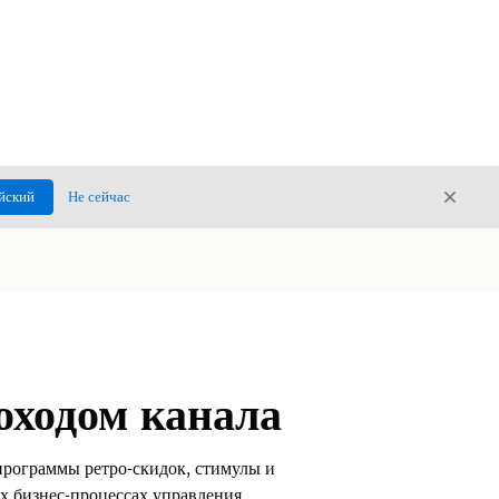
Закры
йский
Не сейчас
Закрыт
оходом канала
рограммы ретро-скидок, стимулы и
х бизнес-процессах управления