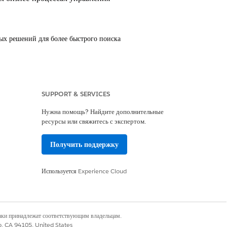
ых решений для более быстрого поиска
дством интеллектуального средства чтения
о распознавания символов. Загрузите
SUPPORT & SERVICES
сведения, и укажите объекты, где
загрузите счет-претензию ретро-скидки и
Нужна помощь? Найдите дополнительные
документа для счетов-претензий по
ресурсы или свяжитесь с экспертом.
Получить поддержку
Используется
Experience Cloud
Да
Нет
наки принадлежат соответствующим владельцам.
co, CA 94105, United States