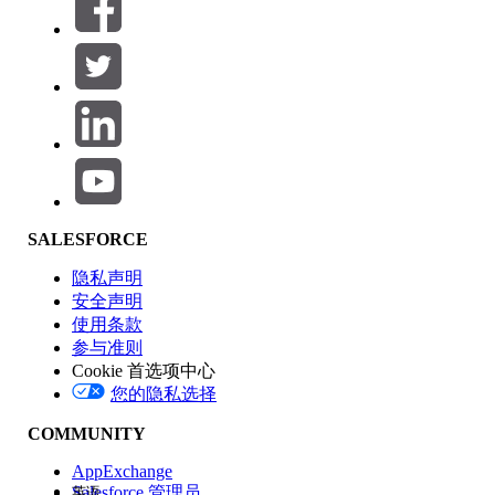
筛选器 (0)
选择筛选器
添加
产品区域
SALESFORCE
功能影响
隐私声明
安全声明
使用条款
参与准则
Cookie 首选项中心
版本
您的隐私选择
COMMUNITY
AppExchange
Salesforce 管理员
英语