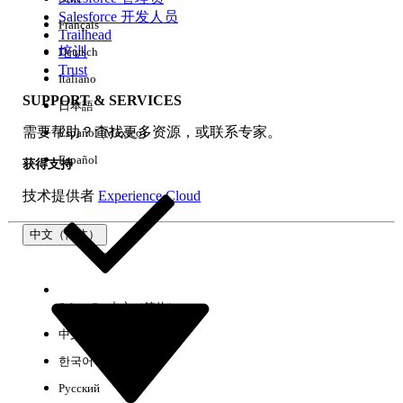
Salesforce 开发人员
Français
体验
Trailhead
培训
Deutsch
Trust
Italiano
SUPPORT & SERVICES
日本語
全部清除
完成
需要帮助？查找更多资源，或联系专家。
Español (México)
Español
获得支持
技术提供者
Experience Cloud
中文（简体）
Select Org
中文（简体）
中文（繁体）
한국어
Русский
没有结果