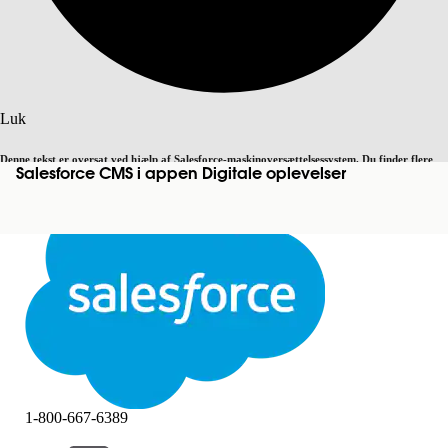
Søg
Luk
Denne tekst er oversat ved hjælp af Salesforce-maskinoversættelsessystem. Du finder flere
Salesforce CMS i appen Digitale oplevelser
Skift til engelsk
Ikke nu
detaljer
her
.
Luk
Luk
1-800-667-6389