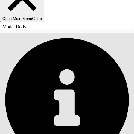
Open Main Menu
Close
Modal Body...
INDHOLD
Søg
Vis indholdsfortegnelse
Indhold