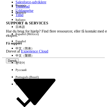
Salesforce-udviklere
Français
Trailhead
Experience
Uddannelse
Deutsch
Tillid
Italiano
SUPPORT & SERVICES
日本語
Har du brug for hjælp? Find flere ressourcer, eller få kontakt med e
Ryd alle
Udført
Español (México)
ekspert.
Español
Få support
中文（简体）
Drevet af
Experience Cloud
中文（繁體）
Dansk
한국어
Русский
Português (Brasil)
Suomi
Ingen resultater