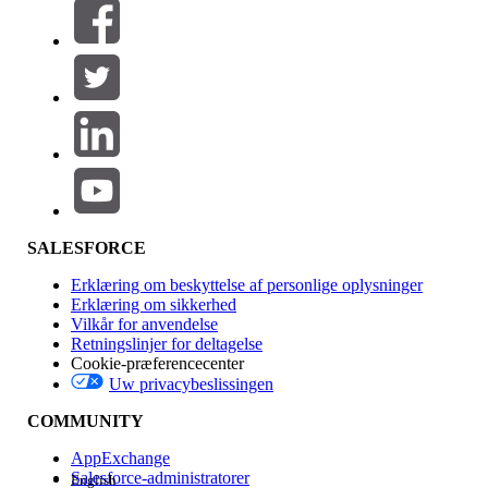
Filtre (0)
VÆLG FILTRE
Tilføj
Produktområde
Funktionspåvirkning
SALESFORCE
Erklæring om beskyttelse af personlige oplysninger
Erklæring om sikkerhed
Vilkår for anvendelse
Retningslinjer for deltagelse
Cookie-præferencecenter
Uw privacybeslissingen
Version
COMMUNITY
AppExchange
Salesforce-administratorer
English