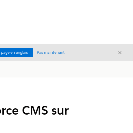
Ferme
a page en anglais
Pas maintenant
Fermer
orce CMS sur