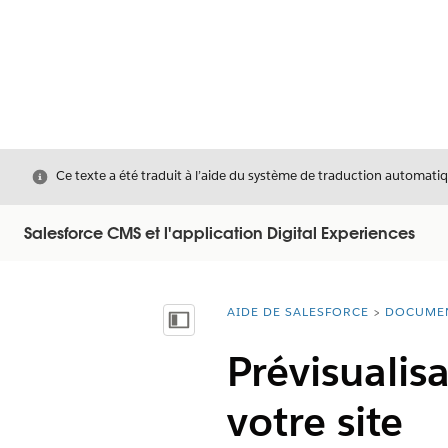
Fermer
Ce texte a été traduit à l’aide du système de traduction automatiq
Salesforce CMS et l'application Digital Experiences
AIDE DE SALESFORCE
DOCUME
Vous êtes ici :
Afficher la table des matières
Prévisualis
votre site