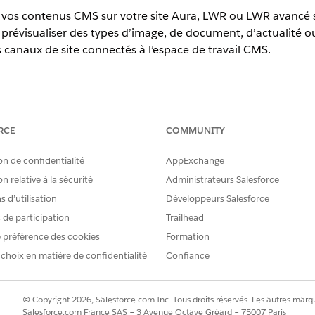
 vos contenus CMS sur votre site Aura, LWR ou LWR avancé 
prévisualiser des types d’image, de document, d’actualité 
s canaux de site connectés à l’espace de travail CMS.
erience
RCE
COMMUNITY
tion,
Performance
Edition,
Unlimited
Edition et
Developer
Edition
on de confidentialité
AppExchange
AUTORISATIONS UTILISATEUR REQUISES
n relative à la sécurité
Administrateurs Salesforce
dans l'application Expériences
Modifier toutes les donné
 d’utilisation
Développeurs Salesforce
s de participation
Trailhead
OU
 préférence des cookies
Formation
Créer des espaces de trav
 choix en matière de confidentialité
Confiance
avail CMS avancé :
Un rôle de contributeur admi
de travail CMS
© Copyright 2026, Salesforce.com Inc. Tous droits réservés. Les autres marqu
e travail, le contenu, les
Un rôle de contributeur 
Salesforce.com France SAS – 3 Avenue Octave Gréard – 75007 Paris