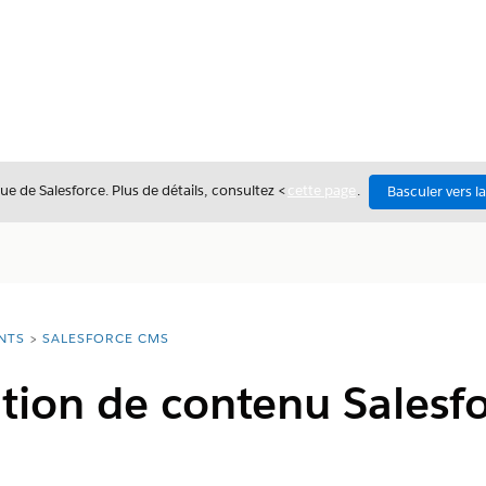
ue de Salesforce. Plus de détails, consultez <
cette page
.
Basculer vers l
NTS
SALESFORCE CMS
ation de contenu Salesf