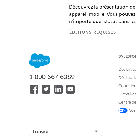
Découvrez la présentation de
appareil mobile. Vous pouvez 
n’importe quel statut dans le
ÉDITIONS REQUISES
Disponible avec : Lightning Exp
SALESFO
Disponible avec :
Enterprise
Edi
Déclarati
1-800-667-6389
Déclaratio
Pour créer un espace de travail 
Conditions
numériques :
Directive
Centre de
Vos
Pour supprimer un espace de tr
Select Org
Français
Pour gérer les détails d’espace d