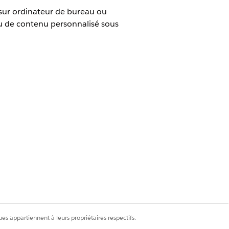
sur ordinateur de bureau ou
ou de contenu personnalisé sous
es
ail et des canaux CMS
nistrateur de contenu dans l’espace
es appartiennent à leurs propriétaires respectifs.
administrateur de contenu dans