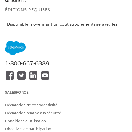
Salesforce.
ÉDITIONS REQUISES
Disponible moyennant un coût supplémentaire avec les
éditions
Enterprise
,
Unlimited
et
Developer
dans lesquelles
les Enquêtes Salesforce sont activées.
1-800-667-6389
Pour déployer Customer Lifecycle Analytics, suivez
CONSEIL
les étapes dans l'ordre indiqué. Si vous n'avez jamais utilisé
CRM Analytics, consultez l'
Aide de Salesforce
.
SALESFORCE
Activation de CRM Analytics
Avant de créer une application à partir du modèle
Déclaration de confidentialité
Customer Lifecycle Analytics, activez CRM Analytics dans
Déclaration relative à la sécurité
votre organisation Salesforce.
Conditions d’utilisation
Attribution d'autorisations administrateur Customer
Directives de participation