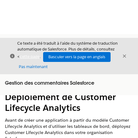
Ce texte a été traduit à l’aide du système de traduction
automatique de Salesforce. Plus de détails, consultez
Fermer
Ferme
<
cette page
.
Basculer vers la page en anglais
Fermer
Pas maintenant
Table des
Gestion des commentaires Salesforce
Afficher la table des matières
matières
Déploiement de Customer
Lifecycle Analytics
Avant de créer une application à partir du modèle Customer
Lifecycle Analytics et d'utiliser les tableaux de bord, déployez
Customer Lifecycle Analytics dans votre organisation