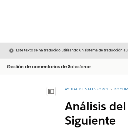
Cerrar
Este texto se ha traducido utilizando un sistema de traducción a
Gestión de comentarios de Salesforce
AYUDA DE SALESFORCE
DOCUM
Usted está aquí:
Mostrar índice de materias
Análisis del
Siguiente