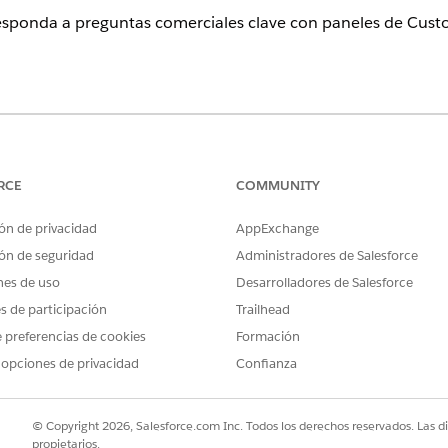
esponda a preguntas comerciales clave con paneles de Custo
c y Lightning Experience
on, Unlimited Edition y Developer Edition
RCE
COMMUNITY
tión de comentarios: principiante y Gestión de comentarios: crecimi
ncias de Tableau Next: Tableau Next Creator, Tableau Next Custome
ón de privacidad
AppExchange
encias de Tableau
para obtener la lista completa de licencias aplica
ón de seguridad
Administradores de Salesforce
alytics con Tableau Next
nes de uso
Desarrolladores de Salesforce
ecycle Analytics utilizando Configuración de encuesta y Tableau Ne
es de participación
Trailhead
nalytics con paneles de Tableau Next
 preferencias de cookies
Formación
ycle Analytics con Tableau Next Dashboards para obtener perspecti
 opciones de privacidad
Confianza
es y responder a preguntas clave acerca de su negocio.
© Copyright 2026, Salesforce.com Inc. Todos los derechos reservados. Las d
propietarios.