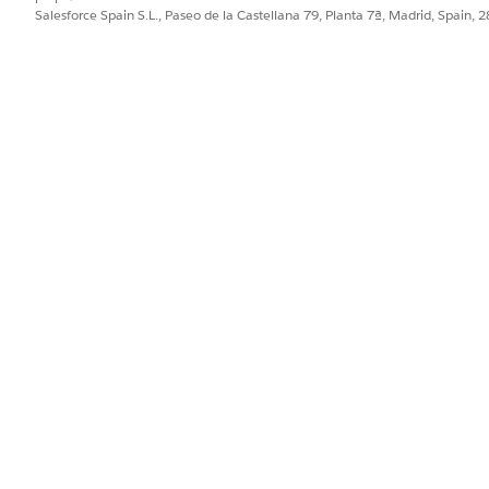
Salesforce Spain S.L., Paseo de la Castellana 79, Planta 7ª, Madrid, Spain, 
PROBLEMA?
ejorar!