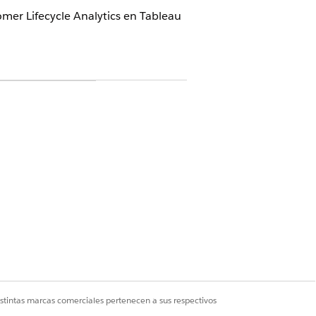
mer Lifecycle Analytics en Tableau
ento, la licencia
r o Tableau Next
bles.
xt Hub en Configuración.
vas sobre las que se pueden realizar
istintas marcas comerciales pertenecen a sus respectivos