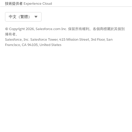
技術提供者
Experience Cloud
Select Org
中文（繁體）
© Copyright 2026, Salesforce.com Inc. 保留所有權利。各個商標屬於其個別
擁有者。
Salesforce, Inc. Salesforce Tower, 415 Mission Street, 3rd Floor, San
Francisco, CA 94105, United States