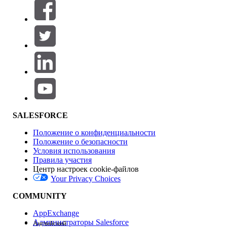
Фильтры (0)
ВЫБРАТЬ ФИЛЬТРЫ
Добавить
Область продуктов
Влияние на функции
SALESFORCE
Положение о конфиденциальности
Положение о безопасности
Условия использования
Правила участия
Центр настроек cookie-файлов
Your Privacy Choices
Версия
COMMUNITY
AppExchange
Администраторы Salesforce
Английский