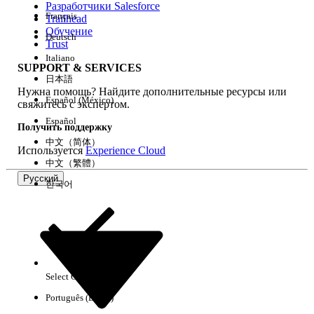
Разработчики Salesforce
Français
Trailhead
Возможности
Обучение
Deutsch
Trust
Italiano
SUPPORT & SERVICES
日本語
Нужна помощь? Найдите дополнительные ресурсы или
Очистить все
Готово
Español (México)
свяжитесь с экспертом.
Español
Получить поддержку
中文（简体）
Используется
Experience Cloud
中文（繁體）
Русский
한국어
Select Org
Русский
Português (Brasil)
Результаты отсутствуют