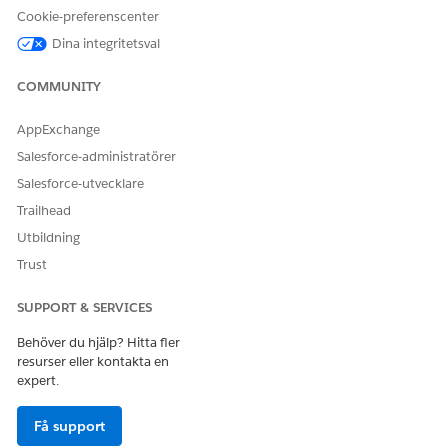
Cookie-preferenscenter
Använd instrumentpanelen Svarsdistribution för att svara på
viktiga verksamhetsfrågor, till exempel:
Dina integritetsval
Hur många deltagare svarade på undersökningen?
COMMUNITY
Hur trendar undersökningssvaren över tid?
Hur responsiva och nöjda är kunderna?
AppExchange
Vad är den demografiska distributionen av
Salesforce-administratörer
undersökningssvaren?
Vilka är de minst betygsatta frågorna i undersökningen?
Salesforce-utvecklare
Trailhead
Utbildning
Trust
SUPPORT & SERVICES
Behöver du hjälp? Hitta fler
resurser eller kontakta en
expert.
Få support