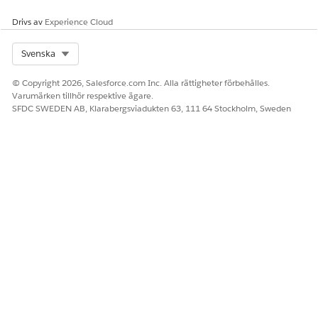
Drivs av
Experience Cloud
Select Org
Svenska
© Copyright 2026, Salesforce.com Inc. Alla rättigheter förbehålles.
LÖSTE DENNA ARTIKEL DITT PROBLEM?
Varumärken tillhör respektive ägare.
SFDC SWEDEN AB, Klarabergsviadukten 63, 111 64 Stockholm, Sweden
Berätta för oss vad vi kan förbättra!
Ja
Nej