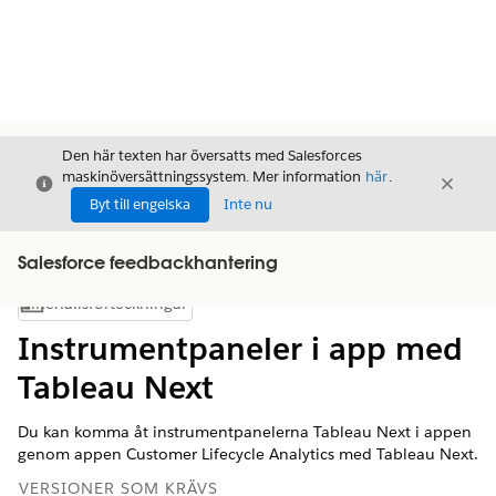
Den här texten har översatts med Salesforces
maskinöversättningssystem. Mer information
här
.
Stäng
Stäng
Stäng
Byt till engelska
Inte nu
Salesforce feedbackhantering
Innehållsförteckningar
Visa innehållsförteckning
Instrumentpaneler i app med
Tableau Next
Du kan komma åt instrumentpanelerna Tableau Next i appen
genom appen Customer Lifecycle Analytics med Tableau Next.
VERSIONER SOM KRÄVS