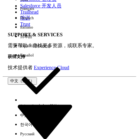
Salesforce 开发人员
Français
体验
Trailhead
培训
Deutsch
Trust
Italiano
SUPPORT & SERVICES
日本語
全部清除
完成
需要帮助？查找更多资源，或联系专家。
Español (México)
Español
获得支持
技术提供者
Experience Cloud
中文（简体）
Select Org
中文（简体）
中文（繁体）
한국어
Русский
没有结果