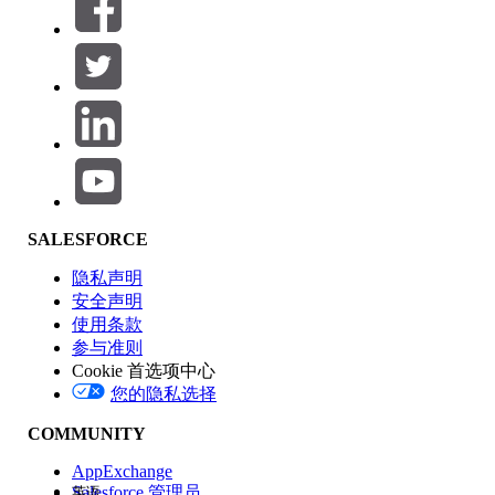
筛选器 (0)
选择筛选器
添加
产品区域
SALESFORCE
功能影响
隐私声明
安全声明
使用条款
参与准则
Cookie 首选项中心
版本
您的隐私选择
COMMUNITY
AppExchange
Salesforce 管理员
英语