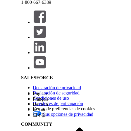
1-800-667-6389
¿RESOLVIÓ ESTE ARTÍCULO SU PROBLEMA?
¡Háganos saber cómo podemos mejorar!
Cerrar
Cerrar
Salesforce Help | Article
SALESFORCE
Declaración de privacidad
Declaración de seguridad
English
Condiciones de uso
Français
Directrices de participación
Deutsch
Centro de preferencias de cookies
Italiano
Sus opciones de privacidad
日本語
COMMUNITY