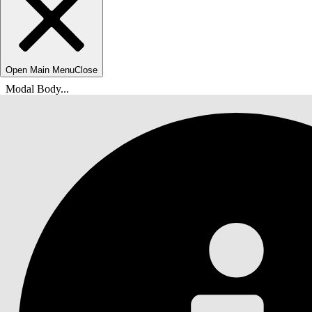
Open Main Menu
Close
Modal Body...
Usted está aquí:
Ayuda de Salesforce
Documentos
Gestión de comentarios