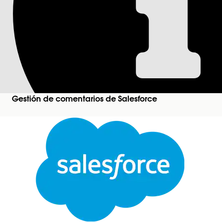
Activar perspectiv
lenguaje natural
Active Procesamiento de lenguaje natural (NLP) en
frases y entidades clave.
Gestión de comentarios de Salesforce
Disponible en: Lightning Experience
Disponible en:
Enterprise Edition
,
Unlimited Edit
Desde Configuración, en el cuadro Búsqueda rápi
IA de Industries
.
Active
Configuración de IA de Industries
.
Cree configuraciones de casos de uso para la extrac
Perspectivas de procesamiento de lenguaje natura
Cerrar
Crear configuraciones de casos de uso para extrac
Cree configuraciones de casos de uso para extraer
Este texto se tradujo con el sistema de traducción automática de Salesforce. Obtenga más de