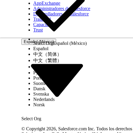
AppExchange
Administradores de Salesforce
Desarrolladores de Salesforce
Trailhead
Capacitación
Trust
Español (México)
Select Org
Español (México)
Español
中文（简体）
中文（繁體）
한국어
Русский
Português (Brasil)
Suomi
Dansk
Svenska
Nederlands
Norsk
Select Org
© Copyright 2026, Salesforce.com Inc. Todos los derechos r