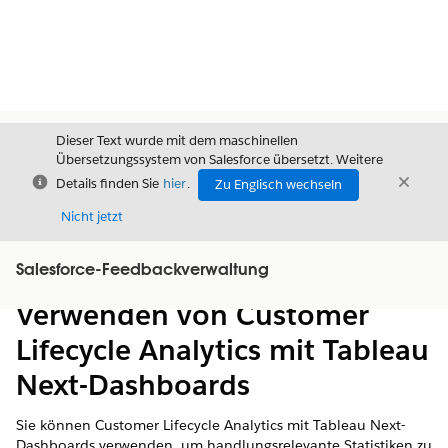
Dieser Text wurde mit dem maschinellen
Übersetzungssystem von Salesforce übersetzt. Weitere
Schließen
Schli
Details finden Sie
hier
.
Zu Englisch wechseln
Schließ
Nicht jetzt
Salesforce-Feedbackverwaltung
Inhalt
Inhalt anzeigen
Verwenden von Customer
Lifecycle Analytics mit Tableau
Next-Dashboards
Sie können Customer Lifecycle Analytics mit Tableau Next-
Dashboards verwenden, um handlungsrelevante Statistiken zu