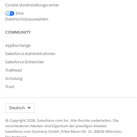
Cookie-Voreinstellungscenter
Eingebettete Dashboards, die Statistiken aus dem Kontext
von Salesforce-Objekten bereitstellen, mit denen Sie
Ihre
arbeiten.
Datenschutzauswahlen
Sie sollen wichtige Fragen zu Ihrem Unternehmen
COMMUNITY
beantworten.
Dashboards in der Anwendung mit Tableau Next
AppExchange
Sie können über die Customer Lifecycle Analytics-
Salesforce-Administratoren
Anwendung mit Tableau Next auf die Tableau Next-
Salesforce-Entwickler
Dashboards in der Anwendung zugreifen.
Trailhead
Eingebettete Dashboards mit Tableau Next
Schulung
Die Customer Lifecycle Analytics-Anwendung in Tableau
Next Hub enthält Dashboards und Scorecards, die Sie in
Trust
Lightning Experience-Seiten einbetten können, um die
Kundenzufriedenheit und -treue nachzuvollziehen.
Select Org
Deutsch
© Copyright 2026, Salesforce.com Inc. Alle Rechte vorbehalten. Die
verschiedenen Marken sind Eigentum der jeweiligen Inhaber.
KONNTEN SIE IHR PROBLEM MITHILFE DIESES ARTIKELS
Salesforce.com Germany GmbH, Erika-Mann-Str. 31, 80636 München,
LÖSEN?
Deutschland