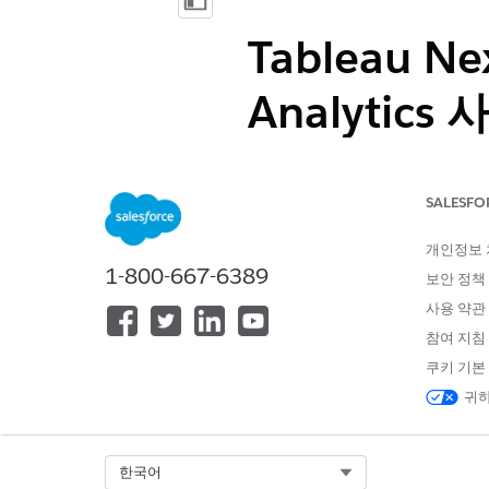
목차 표시
Tableau 
Analytics 
Tableau Next 대시보드와 
질문에 답변할 수 있습니다.
SALESFO
필수 EDITION
개인정보
1-800-667-6389
보안 정책
지원 제품: Salesforce Classic 및 
사용 약관
지원 제품: Enterprise, Unlimited 
참여 지침
사용자 의견 관리자 - 스타터, 사용자 
쿠키 기본
로 사용할 수 있습니다. Tableau Next
귀하
이센스의 전체 목록은
Tableau 
고객 생애 주기 Analytics
Select Org
한국어