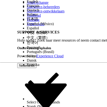
English
AppExchange
Français
Salesforce-beheerders
Deutsch
Salesforce-ontwikkelaars
Italiano
Trailhead
日本語
Training
Español (México)
Vertrouwen
Español
SUPPORT & SERVICES
中文（简体）
中文（繁體）
Hulp nodig? Zoek naar meer resources of neem contact met
한국어
Русский
Ondersteuning ophalen
Português (Brasil)
Powered by
Suomi
Experience Cloud
Dansk
Svenska
Nederlands
Select Org
Nederlands
Norsk (Noors)