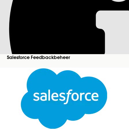
Customer Lifecycle
Tableau Next-dash
U kunt Customer Lifecycle Analytics gebruiken me
belangrijke vragen over uw bedrijf te beantwoorde
Salesforce Feedbackbeheer
Vereiste editions
Beschikbaar in: zowel Salesforce Classic als Light
Beschikbaar in: Enterprise, Unlimited en Develope
Beschikbaar met de licenties Feedbackbeheer - St
een van deze Tableau Next-licenties: Tableau Nex
Consumer. Zie
Tableau-licenties
voor de volledige l
De Customer Lifecycle Analytics-app wordt gelev
Dashboards die toegankelijk zijn via de app in Cu
Ingebedde dashboards die insights bieden vanuit 