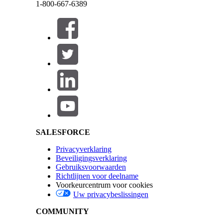
1-800-667-6389
Ze zijn ontworpen voor de beantwoording van de 
In-app dashboards met Tableau Next
Sluiten
U hebt toegang tot de in-app dashboards van Tabl
Ingebedde dashboards met Tableau Next
Deze tekst werd vertaald aan de hand van het systeem voor automatische vertaling van Sale
De Customer Lifecycle Analytics-app in Tableau N
Salesforce Help | Article
pagina's voor inzicht in klanttevredenheid en loyali
HEEFT DIT ARTIKEL UW PROBLEEM OPGELOST?
Laat ons weten wat we kunnen doen om te verbeteren!
Sluiten
Sluiten
SALESFORCE
Privacyverklaring
Beveiligingsverklaring
Gebruiksvoorwaarden
Richtlijnen voor deelname
Voorkeurcentrum voor cookies
Uw privacybeslissingen
COMMUNITY