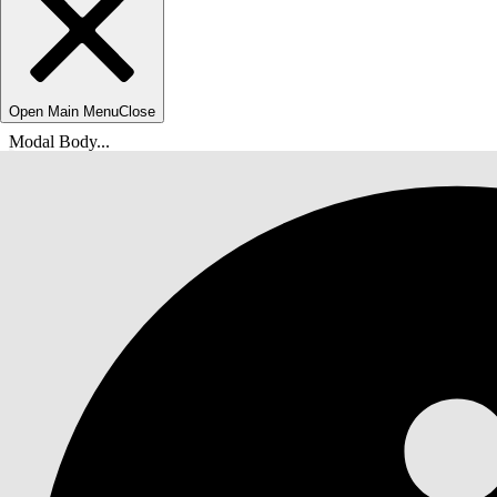
Open Main Menu
Close
Modal Body...
U bent hier:
Help van Salesforce
Documenten
Feedbackbeheer