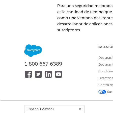
Para una seguridad mejorada, e
es la cantidad de tiempo que 
como una ventana deslizante: 
desarrollador de aplicaciones,
suscriptores.
EDICIONES NECESARIAS
SALESFO
Disponible en: Salesforce Classi
Declaraci
Las aplicaciones conectadas
1-800-667-6389
Declaraci
Edition
,
Performance Editio
Condicio
Las aplicaciones conectadas 
Directric
Centro de
Sus
Para leer, crear, actualizar o el
Select Org
Español (México)