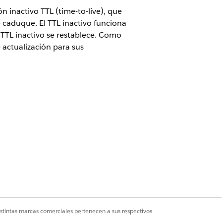
n inactivo TTL (time-to-live), que
 caduque. El TTL inactivo funciona
 TTL inactivo se restablece. Como
e actualización para sus
ssional Edition
,
Enterprise
ificar todos los datos o Gestionar
istintas marcas comerciales pertenecen a sus respectivos