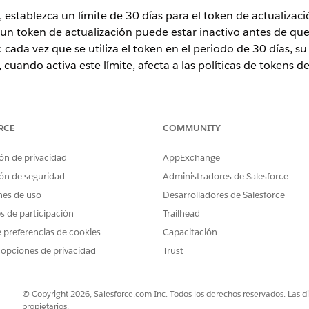
stablezca un límite de 30 días para el token de actualizació
un token de actualización puede estar inactivo antes de que
cada vez que se utiliza el token en el periodo de 30 días, su
 cuando activa este límite, afecta a las políticas de tokens d
RCE
COMMUNITY
c y Lightning Experience
ón de privacidad
AppExchange
 se pueden crear en:
Group Edition
,
Essentials Edition
,
Profe
ón de seguridad
Administradores de Salesforce
n
,
Unlimited Edition
y
Developer Edition
nes de uso
Desarrolladores de Salesforce
se pueden instalar en: todas las ediciones
es de participación
Trailhead
 preferencias de cookies
Capacitación
PERMISOS DE USUARIO NECESARIOS
 opciones de privacidad
Trust
iminar aplicaciones conectadas:
Personalizar aplicación y Mod
aplicaciones conectadas
© Copyright 2026, Salesforce.com Inc. Todos los derechos reservados. Las d
propietarios.