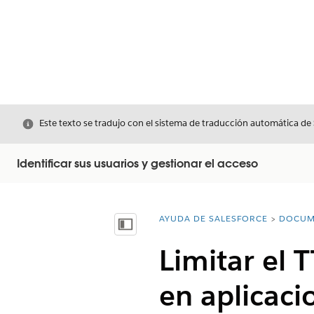
Cerrar
Este texto se tradujo con el sistema de traducción automática de
Identificar sus usuarios y gestionar el acceso
AYUDA DE SALESFORCE
DOCUM
Usted está aquí:
Mostrar índice de materias
Limitar el 
en aplicaci