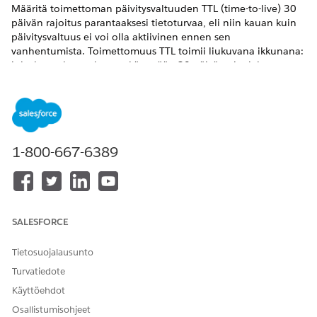
Määritä toimettoman päivitysvaltuuden TTL (time-to-live) 30
päivän rajoitus parantaaksesi tietoturvaa, eli niin kauan kuin
päivitysvaltuus ei voi olla aktiivinen ennen sen
vanhentumista. Toimettomuus TTL toimii liukuvana ikkunana:
joka kerta, kun valtuutta käytetään 30 päivän ajanjakson
sisällä, sen toimettomuus TTL nollautuu. Kun otat tämän
rajoituksen käyttöön sovelluskehittäjänä, se vaikuttaa tilaajiesi
päivitysvaltuuksien käytäntöihin.
VAADITUT VERSIOT
1-800-667-6389
Käytettävissä: Salesforce Classicissa ja Lightning
Experiencessa
Yhdistetyt sovellukset voidaan luoda:
Group Edition
-,
Essentials Edition
-,
Professional Edition
-,
Enterprise
SALESFORCE
Edition
-,
Performance Edition
-,
Unlimited Edition
- ja
Developer Edition
-versioissa
Tietosuojalausunto
Yhdistetyt sovellukset voidaan asentaa: Kaikissa versioissa
Turvatiedote
Käyttöehdot
TARVITTAVAT KÄYTTÖOIKEUDET
Osallistumisohjeet