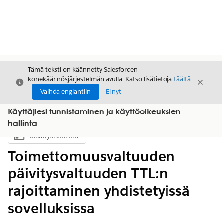
Tämä teksti on käännetty Salesforcen
konekäännösjärjestelmän avulla. Katso lisätietoja
täältä
.
Sulje
Sulje
Sulje
Vaihda englantiin
Ei nyt
Käyttäjiesi tunnistaminen ja käyttöoikeuksien
hallinta
Sisällysluettelo
Näytä sisällysluettelo
Toimettomuusvaltuuden
päivitysvaltuuden TTL:n
rajoittaminen yhdistetyissä
sovelluksissa