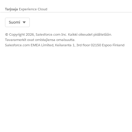
numeroiden
aikayksiköille
Tarjoaja
Experience Cloud
Jos käytät "Päivitysvaltuus on voimassa, kunnes se
kumotaan" - ja "Vanhene päivitysvaltuus, jos sitä ei käytetä
Select Org
Suomi
" -käytäntöjä, rajoitus aiheuttaa
määrälle
aikayksiköille
ristiriitoja käyttöliittymän, toimintatavan ja metadatan
© Copyright 2026, Salesforce.com Inc. Kaikki oikeudet pidätetään.
kanssa. Voit korjata nämä epäjohdonmukaisuudet
Tavaramerkit ovat omistajiensa omaisuutta.
päivittämällä sovelluksesi ja rohkaisemalla tilaajia
Salesforce.com EMEA Limited, Keilaranta 1, 3rd floor 02150 Espoo Finland
tekemään niin.
Rajoitus ei vaikuta ”Vanhentakaa päivitysvaltuus
välittömästi” -käytäntöön.
Alla on yksityiskohtainen yleiskatsaus siitä, miten tämä
rajoitus vaikuttaa kuhunkin käytäntöön.
PÄIVITYSVALTUU
TOIMINTATAVAN
YHTEENSOPIVUU
DEN KÄYTÄNTÖ
MUUTOKSET
KSIEN
TOIMETTOMUUKS
KORJAAMINEN
IEN TTL-
KÄYTTÖLIITTYMÄ
RAJOITUKSELLA
N,
TOIMINTATAVAN
JA METADATAN
KANSSA