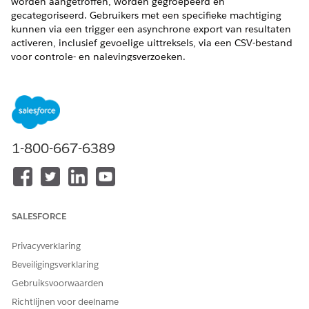
worden aangetroffen, worden gegroepeerd en
gecategoriseerd. Gebruikers met een specifieke machtiging
kunnen via een trigger een asynchrone export van resultaten
activeren, inclusief gevoelige uittreksels, via een CSV-bestand
voor controle- en nalevingsverzoeken.
VEREISTE EDITIONS
Beschikbaar in: Lightning Experience
Beschikbaar in:
Enterprise
,
Performance
,
Unlimited
en
1-800-667-6389
Developer
Edition
SALESFORCE
Toegang voor het weergeven en exporteren
OPMERKING
Privacyverklaring
van uittreksels wordt bepaald door strenge, op rollen
gebaseerde toegangscontroles. Een specifieke
Beveiligingsverklaring
gebruikersmachtiging is nodig en is standaard
Gebruiksvoorwaarden
uitgeschakeld. Daarnaast moeten gebruikers inloggen bij
Richtlijnen voor deelname
hun sessie via multi-factorenauthenticatie (MFA). Als een