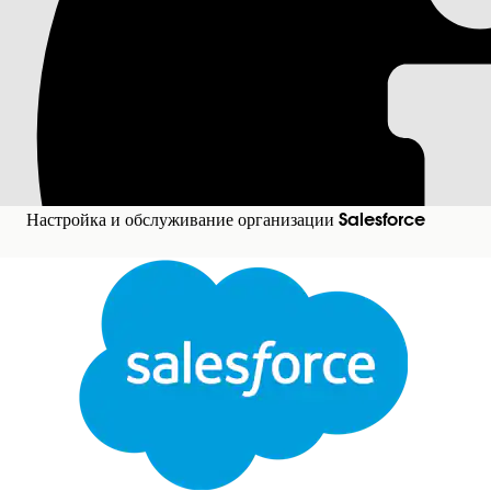
Просмотр фрагмент
Быстро определяйте природу и точное расположение
управляйте записями. Несколько экземпляров конфид
классифицируются. Пользователи с определенным пол
конфиденциальными фрагментами, посредством CSV-фа
Настройка и обслуживание организации Salesforce
Требуемые версии
Доступно в версиях: Lightning Experience
Доступно в версиях:
Enterprise Edition
,
Performanc
Примечание
Доступ к просмотру и экспорту фрагментов регу
определенное полномочие пользователя. Кроме того, пользо
у пользователя нет настроенной MFA, ему нужно пройти пр
MFA, обратитесь к администратору Salesforce.
Предоставление доступа к фрагментам конфиденциал