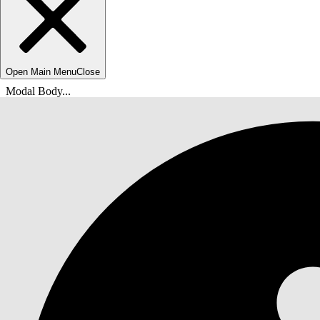
Open Main Menu
Close
Modal Body...
Вы находитесь здесь:
Справка Salesforce
Документы
Настройка и обслуживание организации Salesforce