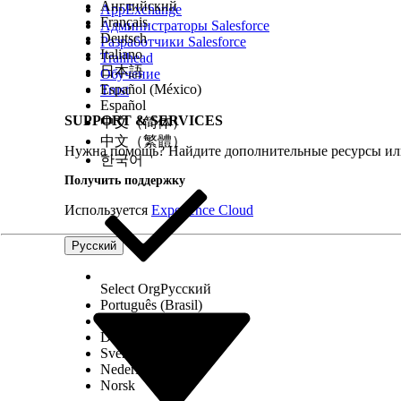
Английский
AppExchange
Français
Администраторы Salesforce
ЭТА СТАТЬЯ РЕШИЛА ВАШУ ПРОБЛЕМУ?
Deutsch
Разработчики Salesforce
Оставьте свой отзыв, чтобы мы могли стать лучше!
Italiano
Trailhead
日本語
Обучение
Español (México)
Trust
Español
SUPPORT & SERVICES
中文（简体）
中文（繁體）
Нужна помощь? Найдите дополнительные ресурсы или
한국어
Получить поддержку
Используется
Experience Cloud
Русский
Select Org
Русский
Português (Brasil)
Suomi
Dansk
Svenska
Nederlands
Norsk