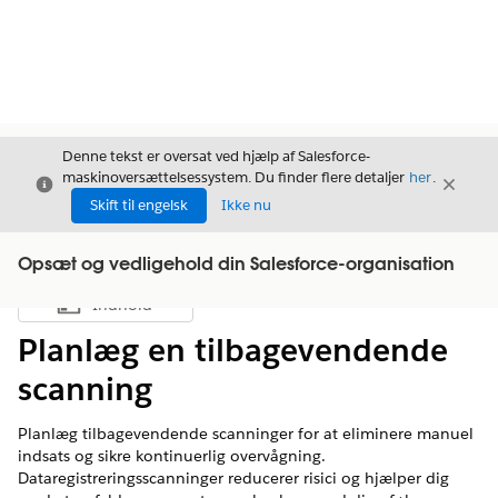
Denne tekst er oversat ved hjælp af Salesforce-
maskinoversættelsessystem. Du finder flere detaljer
her
.
Luk
Luk
Luk
Skift til engelsk
Ikke nu
Opsæt og vedligehold din Salesforce-organisation
Indhold
Vis indholdsfortegnelse
Planlæg en tilbagevendende
scanning
Planlæg tilbagevendende scanninger for at eliminere manuel
indsats og sikre kontinuerlig overvågning.
Dataregistreringsscanninger reducerer risici og hjælper dig