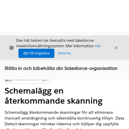
Den här texten har översatts med Salesforces
maskinöversättningssystem. Mer information
här
.
Stäng
Stäng
Stäng
Byt till engelska
Inte nu
Ställa in och bibehålla din Salesforce-organisation
Innehållsförteckningar
Visa innehållsförteckning
Schemalägg en
återkommande skanning
Schemalägg återkommande skanningar för att eliminera
manuell ansträngning och säkerställa kontinuerlig tillsyn. Data
Detect-skanningar minskar riskerna och hjälper dig uppfylla