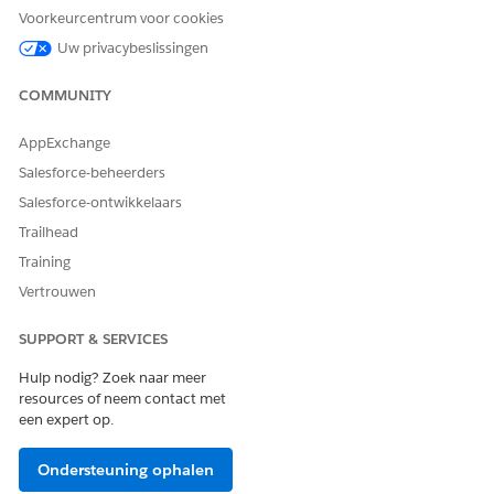
Voorkeurcentrum voor cookies
Uw privacybeslissingen
HEEFT DIT ARTIKEL UW PROBLEEM OPGELOST?
COMMUNITY
Laat ons weten wat we kunnen doen om te verbeteren!
Ja
Nee
AppExchange
Salesforce-beheerders
Salesforce-ontwikkelaars
Trailhead
Training
Vertrouwen
SUPPORT & SERVICES
Hulp nodig? Zoek naar meer
resources of neem contact met
een expert op.
Ondersteuning ophalen