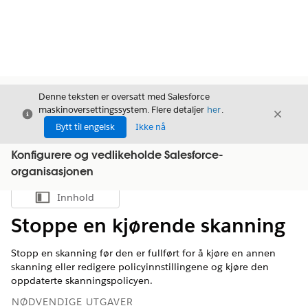
Denne teksten er oversatt med Salesforce
maskinoversettingssystem. Flere detaljer
her
.
Avslutt
Avslut
Avslutt
Bytt til engelsk
Ikke nå
Konfigurere og vedlikeholde Salesforce-
organisasjonen
Innhold
Vis innholdsfortegnelse
Stoppe en kjørende skanning
Stopp en skanning før den er fullført for å kjøre en annen
skanning eller redigere policyinnstillingene og kjøre den
oppdaterte skanningspolicyen.
NØDVENDIGE UTGAVER