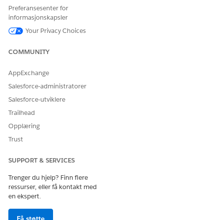
Preferansesenter for
informasjonskapsler
HJALP DENNE ARTIKKELEN MED Å LØSE PROBLEMET DITT?
Your Privacy Choices
La oss få vite det slik at vi kan forbedre!
Ja
Nei
COMMUNITY
AppExchange
Salesforce-administratorer
Salesforce-utviklere
Trailhead
Opplæring
Trust
SUPPORT & SERVICES
Trenger du hjelp? Finn flere
ressurser, eller få kontakt med
en ekspert.
Få støtte