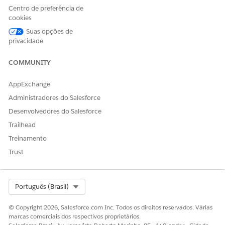
Centro de preferência de
cookies
Suas opções de
ESTE ARTIGO RESOLVEU SEU PROBLEMA?
privacidade
Diga-nos para podermos melhorar!
COMMUNITY
Sim
Não
AppExchange
Administradores do Salesforce
Desenvolvedores do Salesforce
Trailhead
Treinamento
Trust
Select Org
Português (Brasil)
© Copyright 2026, Salesforce.com Inc. Todos os direitos reservados. Várias
marcas comerciais dos respectivos proprietários.