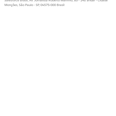
Salesforce Brasil, Av. Jornalista Roberto Marinho, 85 - 14º andar - Cidade
Monções, São Paulo - SP, 04575-000 Brasil