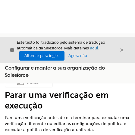
Este texto foi traduzido pelo sistema de tradução
automática da Salesforce. Mais detalhes
aqui
.
Fechar
Fecha
Fechar
Alternar para inglês
Agora não
Configurar e manter a sua organização do
Salesforce
Índice
Mostrar índice
Parar uma verificação em
execução
Pare uma verificação antes de ela terminar para executar uma
verificação diferente ou editar as configurações de política e
executar a política de verificação atualizada.