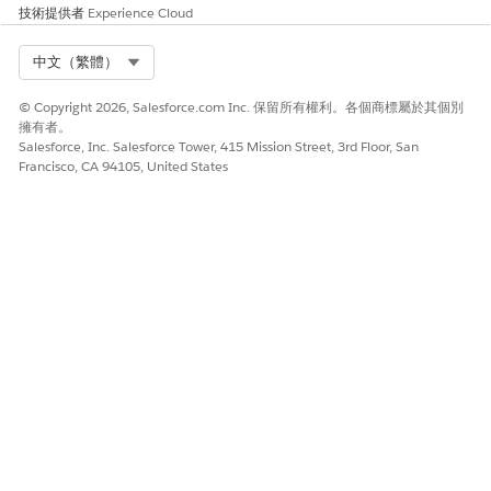
技術提供者
Experience Cloud
Select Org
中文（繁體）
© Copyright 2026, Salesforce.com Inc. 保留所有權利。各個商標屬於其個別
擁有者。
Salesforce, Inc. Salesforce Tower, 415 Mission Street, 3rd Floor, San
Francisco, CA 94105, United States