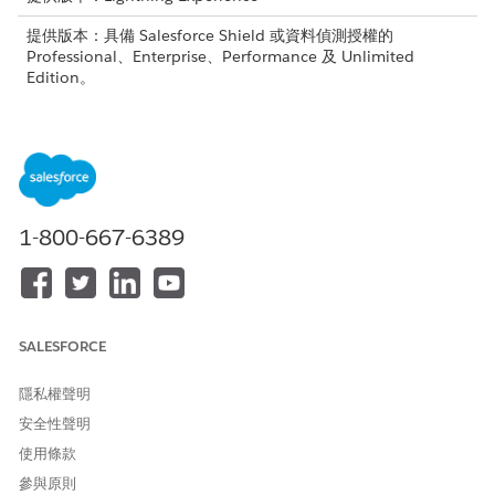
提供版本：具備 Salesforce Shield 或資料偵測授權的
Professional、Enterprise、Performance 及 Unlimited
Edition。
所需的使用者權限
停止執行掃描
管理使用者對「資料偵測」功
能的存取權
1-800-667-6389
開啟目前執行掃描的原則。
進入「掃描狀態」卡片,按一下「
停止掃描
」。
按一下「
停止掃描
」。
掃描會停止。此流程需要幾分鐘的時間,且執行另一個掃描會讓該流
程在掃描完全停止時執行。掃描停止前掃描的物件結果可從「工作
SALESFORCE
階段」頁面取得。
隱私權聲明
安全性聲明
使用條款
此文章是否解決您的問題？
請讓我們知道，以便我們改進！
參與原則