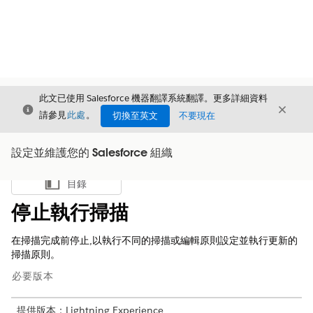
此文已使用 Salesforce 機器翻譯系統翻譯。更多詳細資料
結束
結束
結束
請參見
此處
。
切換至英文
不要現在
設定並維護您的 Salesforce 組織
目錄
顯示目錄
停止執行掃描
在掃描完成前停止,以執行不同的掃描或編輯原則設定並執行更新的
掃描原則。
必要版本
提供版本：Lightning Experience